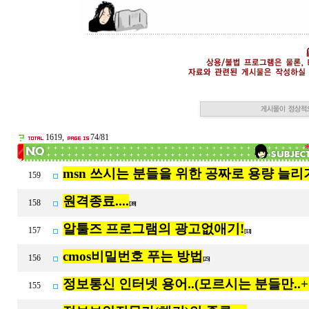
1619,
74/81
msn 쓰시는 분들을 위한 공짜로 용량 늘리
159
원격종료....
158
[39]
알툴즈 프로그램의 광고없애기!
157
[13]
cmos비밀번호 푸는 방법
156
[25]
정보통신 인터넷 용어..(모르시는 분들만..+참
155