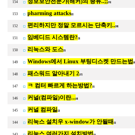
정보보안전문가(해커)의 종류..;;
154
[15]
pharming attacks
153
[2]
편리하지만 정말 모르시는 단축키..
152
[20]
임베디드 시스템란?
151
[3]
리눅스와 도스
150
[5]
Windows에서 Linux 부팅디스켓 만드는법
149
[
패스워드 알아내기 2
148
[17]
ㅋ 컴터 빠르게 하는방법?
147
[1]
커널(컴파일)이란...
146
[4]
커널 컴파일
145
[2]
리눅스 설치우 x-window가 안될때
144
[1]
리눅스 여러가지 설치방법
143
[1]