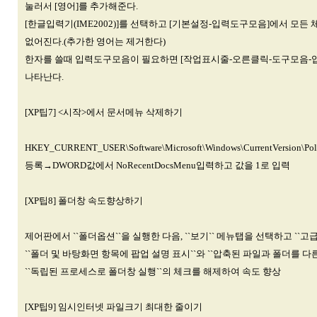
눌러서 [영어]를 추가해준다.
[한글입력기(IME2002)]를 선택하고 [기본설정-입력도구모음]에서 모
없어진다.(추가한 영어는 제거한다)
한자를 쓸때 입력도구모음이 필요하면 [작업표시줄-오른클릭-도구모음-
나타난다.
[XP팁7] <시작>에서 문서메뉴 삭제하기
HKEY_CURRENT_USER\Software\Microsoft\Windows\CurrentVersion\Po
등록→DWORD값에서 NoRecentDocsMenu입력하고 값을 1로 입력
[XP팁8] 폴더창 속도향상하기
제어판에서 ``폴더옵션``을 실행한 다음, ``보기`` 메뉴탭을 선택하고 ``고
``폴더 및 바탕화면 항목에 팝업 설명 표시``와 ``압축된 파일과 폴더를 다
``독립된 프로세스로 폴더창 실행``의 체크를 해제하여 속도 향상
[XP팁9] 임시인터넷 파일크기 최대한 줄이기