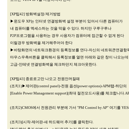
[XP팁42] 방화벽설정/제거방법
▶윈도우 XP는 인터넷 연결방화벽 설정 부분이 있어서 다른 컴퓨터가
내 컴퓨터를 엑세스하는 것을 막을 수 있다. 하지만 구루구루나
P2P프로그램을 사용하는 경우 사용자가 컴퓨터에 접근할 수 없게 된다
이럴경우 방화벽을 제거해주어야 한다
▶바탕화면의 네트워크환경의 등록정보를 연다-자신의 네트워큰연결항
마우스우측버튼을 클릭해서 등록정보를 열면 아래와 같은 창이 나오는데
고급-인테넷 연결방화벽을 체크하던지 체크아웃한다.
[XP팁43] 종료로고만 나오고 전원안꺼질때
(조치1)▶제어판(control panel)-전원 옵션(power options)-APM탭-하단의
[Enable Power Management support](최대 절전모드사용)를 체크합니
(조치2)CMOS에서 전원관리 부분에 가서 "PM Control by AP" 여기를 Y
(조치3)[시작-제어판-새 하드웨어 추가]를 클릭한다.