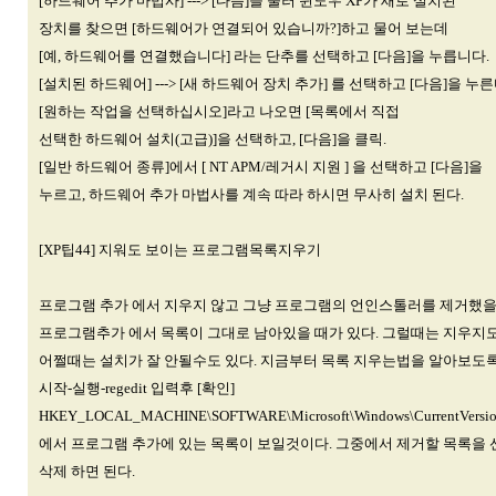
[하드웨어 추가 마법사] ---> [다음]을 눌러 윈도우 XP가 새로 설치된
장치를 찾으면 [하드웨어가 연결되어 있습니까?]하고 물어 보는데
[예, 하드웨어를 연결했습니다] 라는 단추를 선택하고 [다음]을 누릅니다.
[설치된 하드웨어] ---> [새 하드웨어 장치 추가] 를 선택하고 [다음]을 누른
[원하는 작업을 선택하십시오]라고 나오면 [목록에서 직접
선택한 하드웨어 설치(고급)]을 선택하고, [다음]을 클릭.
[일반 하드웨어 종류]에서 [ NT APM/레거시 지원 ] 을 선택하고 [다음]을
누르고, 하드웨어 추가 마법사를 계속 따라 하시면 무사히 설치 된다.
[XP팁44] 지워도 보이는 프로그램목록지우기
프로그램 추가 에서 지우지 않고 그냥 프로그램의 언인스톨러를 제거했
프로그램추가 에서 목록이 그대로 남아있을 때가 있다. 그럴때는 지우지
어쩔때는 설치가 잘 안될수도 있다. 지금부터 목록 지우는법을 알아보도
시작-실행-regedit 입력후 [확인]
HKEY_LOCAL_MACHINE\SOFTWARE\Microsoft\Windows\CurrentVersion
에서 프로그램 추가에 있는 목록이 보일것이다. 그중에서 제거할 목록을
삭제 하면 된다.