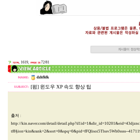
1619,
72/81
dzhfldk
[펌] 윈도우 XP 속도 향상 팁
출저 :
http://kin.naver.com/detail/detail.php?d1id=1&dir_id=10201&eid=4
tf8§ion=kin&rank=2&sort=0&spq=0&pid=fFQlisoi5Tlssv5Wh0ssss--41