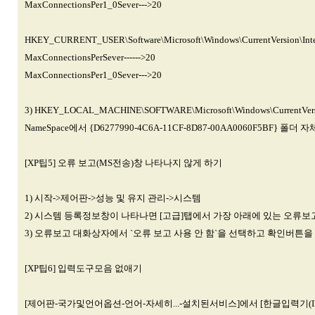
MaxConnectionsPer1_0Sever--->20
HKEY_CURRENT_USER\Software\Microsoft\Windows\CurrentVersio
MaxConnectionsPerSever------>20
MaxConnectionsPer1_0Sever--->20
3) HKEY_LOCAL_MACHINE\SOFTWARE\Microsoft\Windows\CurrentVersi
NameSpace에서 {D6277990-4C6A-11CF-8D87-00AA0060F5BF} 폴더
[XP팁5] 오류 보고(MS전송)창 나타나지 않게 하기
1) 시작->제어판->성능 및 유지 관리->시스템
2) 시스템 등록정보창이 나타나면 [고급]탭에서 가장 아래에 있는 오류보
3) 오류보고 대화상자에서 `오류 보고 사용 안 함`을 선택하고 확인버튼을
[XP팁6] 입력도구모음 없애기
[제어판-국가및언어옵션-언어-자세히...-설치된서비스]에서 [한글입력기(IME