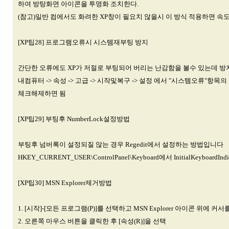
하여 방탕화면 아이콘을 투명화 조치한다.
(참고)일반 컴에서도 화려한 XP창이 필요치 않을시 이 방식 적용하면 속
[XP팁28] 프로그램오류시 시스템재부팅 방지
간단한 오류에도 XP가 저절로 부팅되어 버리는 난감함을 볼수 있는데 방
내컴퓨터 -> 속성 -> 고급 -> 시작및복구 -> 설정 에서 "시스템오류"항목
체크해제하면 됨
[XP팁29] 부팅후 NumberLock설정방법
부팅후 넘버록이 설정되질 않는 경우 Regedit에서 설정하는 방법입니다
HKEY_CURRENT_USER\ControlPanel\Keyboard에서 InitialKeyboard
[XP팁30] MSN Explorer제거방법
1. [시작]-[모든 프로그램(P)]를 선택하고 MSN Explorer 아이콘 위에 커서
2. 오른쪽 마우스 버튼을 클릭한 후 [속성(R)]을 선택