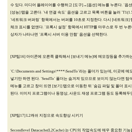
수 있다. 미디어 플레이어를 수행하고 [도구]→[옵션] 메뉴를 누른다. `옵
[성능] 탭을 고른다. `내 연결 속도` 옵션을 고르고 목록 버튼을 눌러 `T1(1.
`네트워크 버퍼링` 항목에서는 버퍼를 10초로 지정한다. 다시 [네트워크] 탭
체크 표시를 없앤다. `프록시 설정` 항목에서 HTTP를 마우스로 두 번 누른
상자가 나타나면 `프록시 서버 이용 안함` 옵션을 선택한다.
[XP팁16] 아이콘에 오른쪽 클릭해서 [보내기 메뉴]에 메모장등을 추가하
`C:\Documents and Settings\****\SendTo`라는 폴더가 있는데, 이
넣기만 하면 된다. `SendTo` 폴더는 숨겨져 있으므로 보이지 않는다면 탐
메뉴를 고르고 창이 뜨면 [보기] 탭으로 이동한 뒤 `숨김 파일 및 폴더 표
된다. 이미지 프로그램이나 동영상, 사운드 재생 프로그램 등도 등록해두면
[XP팁17] L2캐쉬 지정으로 속도향상 시키기
Secondlevel Datacache(L2Cache) 는 CPU의 작업속도에 매우 중요한 