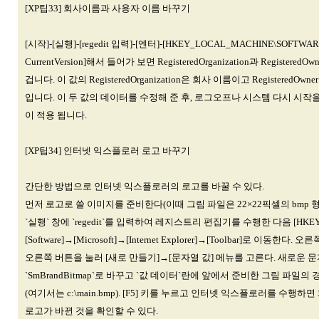
[XP팁33] 회사이름과 사용자 이름 바꾸기
[시작]-[실행]-[regedit 입력]-[엔터]-[HKEY_LOCAL_MACHINE\SOFTWARE\M
CurrentVersion]해서 들어가 보면 RegisteredOrganization과 Registere
겁니다. 이 값의 RegisteredOrganization은 회사 이름이고 RegisteredOw
입니다. 이 두 값의 데이터를 수정해 준 후, 로그오프나 시스템 다시 시작
이 적용 됩니다.
[XP팁34] 인터넷 익스플로러 로고 바꾸기
간단한 방법으로 인터넷 익스플로러의 로고를 바꿀 수 있다.
먼저 로고로 쓸 이미지를 준비한다(이때 그림 파일은 22×22픽셀의 bmp 
`실행` 창에 `regedit`를 입력하여 레지스트리 편집기를 수행한 다음 [HKEY
[Software]→[Microsoft]→[Internet Explorer]→[Toolbar]로 이동한다
오른쪽 버튼을 눌러 [새로 만들기]→[문자열 값] 메뉴를 고른다. 새로운 
`SmBrandBitmap`로 바꾸고 `값 데이터`란에 앞에서 준비한 그림 파일
(여기서는 c:\main.bmp). [F5] 키를 누르고 인터넷 익스플로러를 수행하
로고가 바뀐 것을 확인할 수 있다.