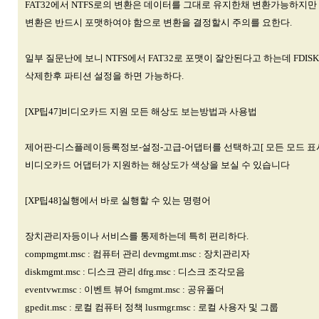
FAT32에서 NTFS로의 변환은 데이터를 그대로 유지한채 변환가능하지만 N
변환은 반드시 포맷하여야 함으로 변환을 결정할시 주의를 요한다.
일부 질문난에 보니 NTFS에서 FAT32로 포맷이 잘안된다고 하는데 FD
삭제한후 파티션 설정을 하면 가능하다.
[XP팁47]비디오카드 지원 모든 해상도 보는방법과 사용법
제어판-디스플레이등록정보-설정-고급-어댑터를 선택하고[ 모든 모드 표
비디오카드 어댑터가 지원하는 해상도가 색상을 보실 수 있습니다
[XP팁48]실행에서 바로 실행할 수 있는 명령어
장치관리자등이나 서비스를 통제하는데 특히 편리하다.
compmgmt.msc : 컴퓨터 관리 devmgmt.msc : 장치관리자
diskmgmt.msc : 디스크 관리 dfrg.msc : 디스크 조각모음
eventvwr.msc : 이벤트 뷰어 fsmgmt.msc : 공유폴더
gpedit.msc : 로컬 컴퓨터 정책 lusrmgr.msc : 로컬 사용자 및 그룹