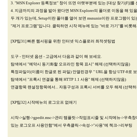
3. "MSN Explorer 등록정보" 창이 뜨면 아랫부분에 있는 [대상 찾기(F)]를
4. 지금까지의 과정을 밟아 왔다면 MSN Explorer의 폴더로 이동을 해 
두 개가 있는데, Setup이란 폴더를 열어 보면 msnunin이란 프로그램이 있는데,
"제거 프로그램"입니다. 클릭하면 시작 메뉴에 있는 "바로 가기"를 비롯해
[XP팁31] 빠른 웹서핑을 위한 인터넷 익스플로러 최적셋팅법
도구 - 인터넷 옵션 - 고급에서 다음과 같이 해 보세요.
탐색에서 "예약시 동기화할 오프라인 항목 표시" 해제 (선택하지않음)
특정파일이(이름이 한글로 된 파일) 안열린경우 " URL을 항상 UTF-8로 
탐색에서 "프록시 연결을 통해 HTTP 1.1 사용" 해제 (선택하지않음)
연결항목 랜설정항목에서... 자동구성과 프록시 서버를 모두 해제 (선택하
[XP팁32] 시작메뉴의 로그오프 없애기
시작->실행->gpedit.msc->관리 템플릿->작업표시줄 및 시작메뉴->우
있는 로그오프 사용안함"에서 우측클릭->속성->"사용"에 첵크->리부팅