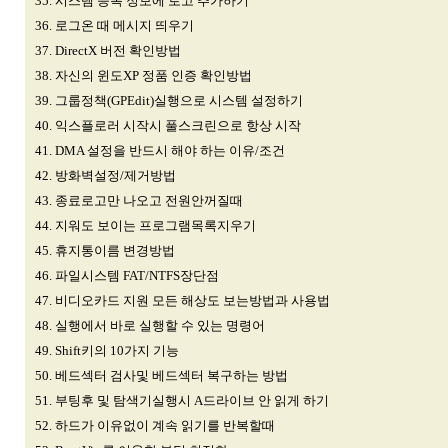
35. 시스템 등록 정보에 로고 추가하기
36. 로그온 때 메시지 띄우기
37. DirectX 버전 확인방법
38. 자신의 윈도XP 정품 인증 확인방법
39. 그룹정책(GPEdit)실행으로 시스템 설정하기
40. 익스플로러 시작시 풀스크린으로 항상 시작
41. DMA 설정을 반드시 해야 하는 이유/조건
42. 방화벽설정/제거방법
43. 종료로고만 나오고 전원안꺼질때
44. 지워도 보이는 프로그램목록지우기
45. 휴지통이름 변경방법
46. 파일시스템 FAT/NTFS장단점
47. 비디오카드 지원 모든 해상도 보는방법과 사용법
48. 실행에서 바로 실행할 수 있는 명령어
49. Shift키의 10가지 기능
50. 베드섹터 검사및 베드섹터 복구하는 방법
51. 부팅후 및 탐색기실행시 A드라이브 안 읽게 하기
52. 하드가 이유없이 계속 읽기를 반복할때