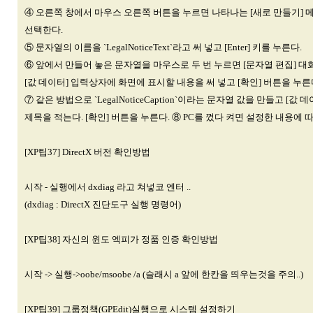
④ 오른쪽 창에서 마우스 오른쪽 버튼을 누르면 나타나는 [새로 만들기] 메
선택한다.
⑤ 문자열의 이름을 `LegalNoticeText`라고 써 넣고 [Enter] 키를 누른다.
⑥ 앞에서 만들어 놓은 문자열을 마우스로 두 번 누르면 [문자열 편집] 대
[값 데이터] 입력상자에 화면에 표시할 내용을 써 넣고 [확인] 버튼을 누른
⑦ 같은 방법으로 `LegalNoticeCaption`이라는 문자열 값을 만들고 [값
제목을 적는다. [확인] 버튼을 누른다. ⑧ PC를 껐다 켜면 설정한 내용에
[XP팁37] DirectX 버전 확인방법
시작 - 실행에서 dxdiag 라고 쳐넣코 엔터 ..
(dxdiag : DirectX 진단도구 실행 명령어)
[XP팁38] 자신의 윈도 엑피가 정품 인증 확인방법
시작 -> 실행->oobe/msoobe /a (슬래시 a 앞에 한칸을 띄우는것을 주의..)
[XP팁39] 그룹정책(GPEdit)실행으로 시스템 설정하기