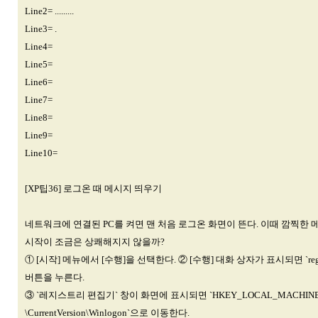
Line2= .........
Line3= .
Line4=
Line5=
Line6=
Line7=
Line8=
Line9=
Line10=
[XP팁36] 로그온 때 메시지 띄우기
네트워크에 연결된 PC를 켜면 맨 처음 로그온 화면이 뜬다. 이때 깜찍한
시작이 조금은 상쾌해지지 않을까?
① [시작] 메뉴에서 [수행]을 선택한다. ② [수행] 대화 상자가 표시되면 `rege
버튼을 누른다.
③ `레지스트리 편집기` 창이 화면에 표시되면 `HKEY_LOCAL_MACHINE\Softw
\CurrentVersion\Winlogon`으로 이동한다.