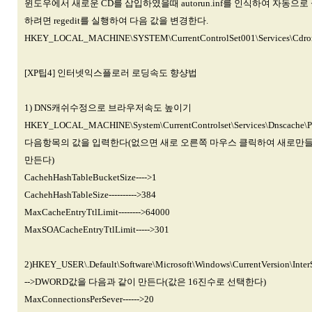
윈도우에서 새로운 CD를 삽입하였을때 autorun.inf를 인식하여 자동으로 
하려면 regedit를 실행하여 다음 값을 변경한다.
HKEY_LOCAL_MACHINE\SYSTEM\CurrentControlSet001\Services\C
[XP팁4] 인터넷익스플로러 로딩속도 향샹법
1) DNS캐쉬수정으로 브라우저속도 높이기
HKEY_LOCAL_MACHINE\System\CurrentControlset\Services\Dnscache\
다음항목의 값을 입력한다(없으면 새로 오른쪽 마우스 클릭하여 새로만들기
만든다)
CachehHashTableBucketSize---->1
CachehHashTableSize---------->384
MaxCacheEntryTtlLimit-------->64000
MaxSOACacheEntryTtlLimit----->301
2)HKEY_USER\.Default\Software\Microsoft\Windows\CurrentVersion\
-->DWORD값을 다음과 같이 만든다(값은 16진수로 선택한다)
MaxConnectionsPerSever------>20