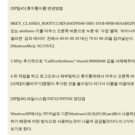
[XP팁45] 휴지통이름 변경방법
HKEY_CLASSES_ROOT\CLSID\{645FF040-5081-101B-9F08-00AA002F
있는 attributes 키를 마우스 오른쪽 버튼으로 누른 뒤 `수정`클릭. `바이너
열리면 `값의 데이터` 칸에서 40 01 00 20 대신 70 01 00 20을 집어넣는다.
[WindowsMe는 여기까지]
3.XP는 추가적으로 "CallForAttributes"=dword:00000040 값을 삭제해주
4.위 작업을 하고 로그오프나 재부팅하고 휴지통위에서 마우스 오른쪽 
[삭제][이름바꾸기]명령이 추가된 것을 볼수있다.여기서 이름을 마음대로 
[XP팁46] 파일시스템 FAT32/NTFS의 장단점
WindowsXP에서는 NT커널과 기존Windows시리즈(95,98,me)에서 사용
하기 때문에 어떤 방식으로 사용하는것이 나을까 궁금할것이다.이 2가지
보기로 한다.