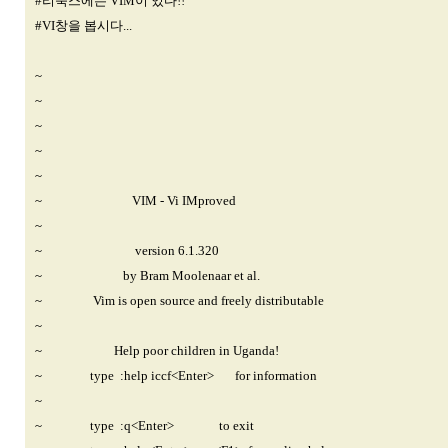
#리눅스에는 VIM이 있다!!
#VI창을 봅시다...
~
~
~
~
~
~ VIM - Vi IMproved
~
~ version 6.1.320
~ by Bram Moolenaar et al.
~ Vim is open source and freely distributable
~
~ Help poor children in Uganda!
~ type :help iccf<Enter> for information
~
~ type :q<Enter> to exit