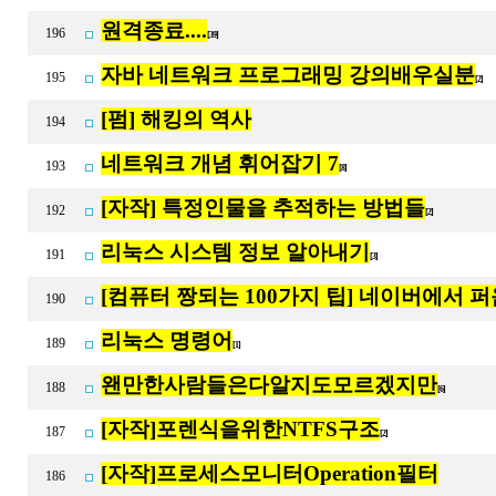
원격종료....
196
[39]
자바 네트워크 프로그래밍 강의배우실분
195
[2]
[펌] 해킹의 역사
194
네트워크 개념 휘어잡기 7
193
[8]
[자작] 특정인물을 추적하는 방법들
192
[2]
리눅스 시스템 정보 알아내기
191
[3]
[컴퓨터 짱되는 100가지 팁] 네이버에서 퍼옴
190
리눅스 명령어
189
[1]
왠만한사람들은다알지도모르겠지만
188
[6]
[자작]포렌식을위한NTFS구조
187
[2]
[자작]프로세스모니터Operation필터
186