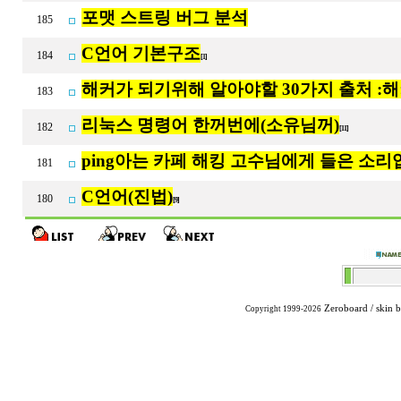
포맷 스트링 버그 분석
185
C언어 기본구조
184
[1]
해커가 되기위해 알아야할 30가지 출처 :
183
리눅스 명령어 한꺼번에(소유님꺼)
182
[11]
ping아는 카페 해킹 고수님에게 들은 소
181
C언어(진법)
180
[9]
Zeroboard
/ skin 
Copyright 1999-2026