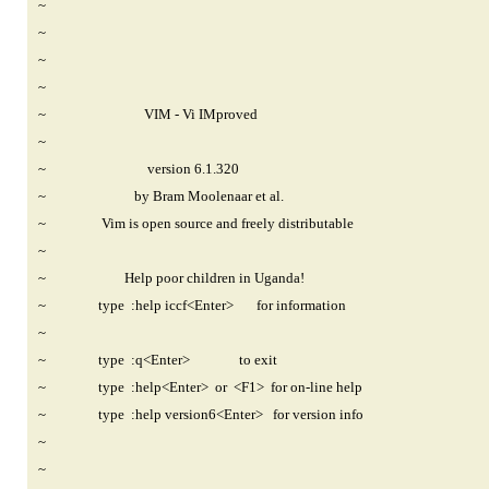
~
~
~
~
~ VIM - Vi IMproved
~
~ version 6.1.320
~ by Bram Moolenaar et al.
~ Vim is open source and freely distributable
~
~ Help poor children in Uganda!
~ type :help iccf<Enter> for information
~
~ type :q<Enter> to exit
~ type :help<Enter> or <F1> for on-line help
~ type :help version6<Enter> for version info
~
~