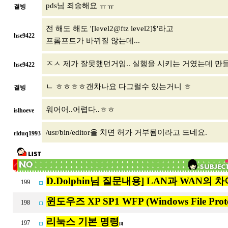
pds님 죄송해요 ㅠㅠ
결빙
전 해도 해도 '[level2@ftz level2]$'라고
hse9422
프롬프트가 바뀌질 않는데...
ㅈㅅ 제가 잘못했던거임.. 실행을 시키는 거였는데 만들
hse9422
ㄴ ㅎㅎㅎㅎ갠차나요 다그럴수 있는거니 ㅎ
결빙
워어어..어렵다..ㅎㅎ
islhoeve
/usr/bin/editor을 치면 허가 거부됨이라고 드네요.
rlduq1993
D.Dolphin님 질문내용] LAN과 WAN의 
199
윈도우즈 XP SP1 WFP (Windows File Prot
198
리눅스 기본 명령
197
[1]