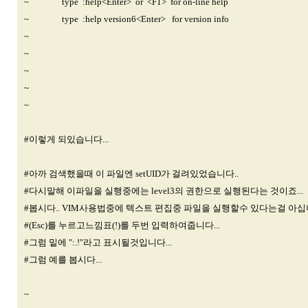
~ type :help<Enter> or <F1> for on-line help
~ type :help version6<Enter> for version info
~
~
~
~
~
#이렇게 되있습니다...
#아까 검색했을때 이 파일엔 setUID가 걸려있었습니다..
#다시말해 이파일을 실행중에는 level3의 권한으로 실행된다는 것이죠...
#봅시다.. VIM사용법중에 텍스트 편집중 파일을 실행할수 있다는걸 아십
#(Esc)를 누르고느낌표(!)를 두번 입력하여줍니다...
#그럼 밑에 ":.!"라고 표시될것입니다...
#그럼 예를 봅시다...
~