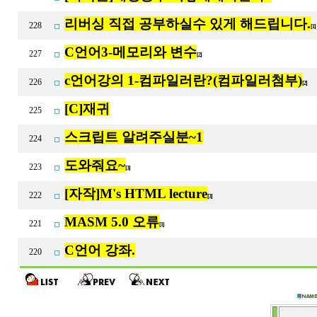
리버싱 직접 공부하실수 있게 해드립니다.
228
[1
C언어3-메모리와 변수
227
[2]
c언어강의 1-컴파일러란?(컴파일러첨부)
226
[2]
[C]재귀
225
스크립트 알려주실분~1
224
도와줘요~
223
[3]
[자작]M's HTML lecture
222
[3]
MASM 5.0 오류
221
[1]
C언어 강좌.
220