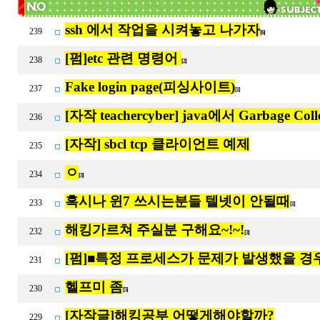
ssh 에서 작업을 시켜놓고 나가자
239
[6]
[펌]etc 관련 명령어
238
[2]
Fake login page(피싱사이트)
237
[1]
[자작 teachercyber] java에서 Garbage Col
236
[자작] sbcl tcp 클라이언트 예제
235
ㅇ
234
[3]
혹시나 윈7 쓰시는분들 텔넷이 안될때
233
[1]
해킹가르쳐 주실분 구해요~!~!
232
[3]
[펌]■특정 프로세스가 문제가 발생했을 경
231
헬프미 좀
230
[5]
[자작글]해킹공부 어떻게해야할까?
229