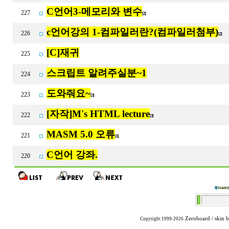
C언어3-메모리와 변수
227
[2]
c언어강의 1-컴파일러란?(컴파일러첨부)
226
[2]
[C]재귀
225
스크립트 알려주실분~1
224
도와줘요~
223
[3]
[자작]M's HTML lecture
222
[3]
MASM 5.0 오류
221
[1]
C언어 강좌.
220
Zeroboard
/ skin 
Copyright 1999-2026