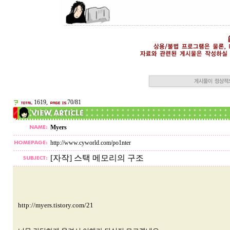
1619,
70/81
Myers
http://www.cyworld.com/po1nter
[자작] 스택 메모리의 구조
http://myers.tistory.com/21