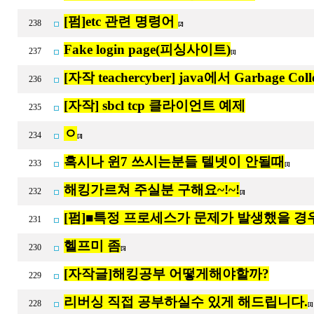
[펌]etc 관련 명령어
238
[2]
Fake login page(피싱사이트)
237
[1]
[자작 teachercyber] java에서 Garbage Col
236
[자작] sbcl tcp 클라이언트 예제
235
ㅇ
234
[3]
혹시나 윈7 쓰시는분들 텔넷이 안될때
233
[1]
해킹가르쳐 주실분 구해요~!~!
232
[3]
[펌]■특정 프로세스가 문제가 발생했을 경
231
헬프미 좀
230
[5]
[자작글]해킹공부 어떻게해야할까?
229
리버싱 직접 공부하실수 있게 해드립니다.
228
[1