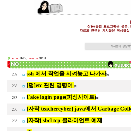
1619,
70/81
ssh 에서 작업을 시켜놓고 나가자
239
[6]
[펌]etc 관련 명령어
238
[2]
Fake login page(피싱사이트)
237
[1]
[자작 teachercyber] java에서 Garbage Col
236
[자작] sbcl tcp 클라이언트 예제
235