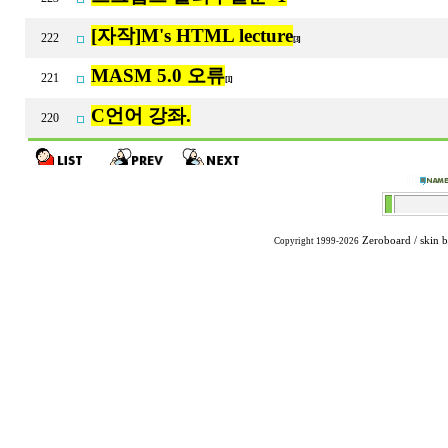
[자작]M's HTML lecture
222
[3]
MASM 5.0 오류
221
[1]
C언어 강좌.
220
Zeroboard
/ skin 
Copyright 1999-2026