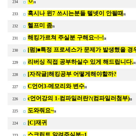
ㅇ
234
[3]
혹시나 윈7 쓰시는분들 텔넷이 안될때
233
[1]
헬프미 좀
232
[5]
해킹가르쳐 주실분 구해요~!~!
231
[3]
[펌]■특정 프로세스가 문제가 발생했을 경
230
리버싱 직접 공부하실수 있게 해드립니다.
229
[1
[자작글]해킹공부 어떻게해야할까?
228
C언어3-메모리와 변수
227
[2]
c언어강의 1-컴파일러란?(컴파일러첨부)
226
[2]
도와줘요~
225
[3]
[C]재귀
224
스크립트 알려주실분~1
223