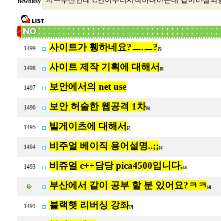
저두부산인데 C언어부터시작하려하는데 같이하실의향잇으
newbiesy
사이트가 휑하네요?ㅡ.ㅡ?
1499
[5]
사이트 제작 기획에 대해서
1498
[6]
보안에서의 net use
1497
보안 허술한 웹공격 1차
1496
[6]
빌게이츠에 대해서
1495
[2]
비주얼 베이직 용어설명..;;
1494
[4]
비쥬얼 c++담당 pica4500입니다.
1493
[3]
부산에서 같이 공부 할 분 있어요?ㅋㅋ
[4]
블랙햇 리버싱 강좌
1491
[2]