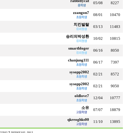
rabbitlycat
05/08
8227
zzangon7
08/01
10470
치킨발랄
03/13
11483
승리의박성환
10/02
10815
smartbloger
06/16
8050
chanjung111
06/17
7397
sysopp2002
02/21
8572
sysopp2002
02/21
9050
oldlove7
12/04
10777
소유
07/07
18879
qkreoghks00
11/10
13895
[5]
[6]
7
[8]
[9]
[10]
..
[81]