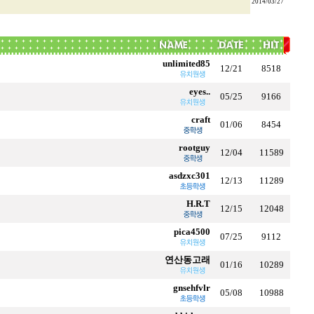
2014/03/27
unlimited85
12/21
8518
eyes..
05/25
9166
craft
01/06
8454
rootguy
12/04
11589
asdzxc301
12/13
11289
H.R.T
12/15
12048
pica4500
07/25
9112
연산동고래
01/16
10289
gnsehfvlr
05/08
10988