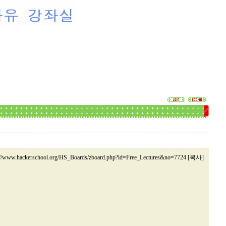
://www.hackerschool.org/HS_Boards/zboard.php?id=Free_Lectures&no=7724 [복사]