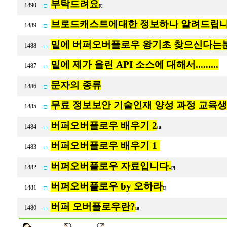
부탁드려요
1490
[1]
브로드캐스트에대한 정보하나 알려드립니
1489
밑에 버퍼오버플로우 왕기초 찾으신다는
1488
밑에 제가 올린 API 소스에 대해서.........
1487
문자의 종류
1486
무료 정보보안 기술인재 양성 과정 교육생
1485
버퍼오버플로우 배우기 2
1484
[1]
버퍼오버플로우 배우기 1
1483
버퍼오버플로우 자료입니다.
1482
[2]
버퍼오버플로우 by 오하라
1481
[3]
버퍼 오버플로우란?
1480
[3]