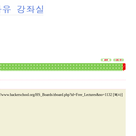
://www.hackerschool.org/HS_Boards/zboard.php?id=Free_Lectures&no=1132 [복사]