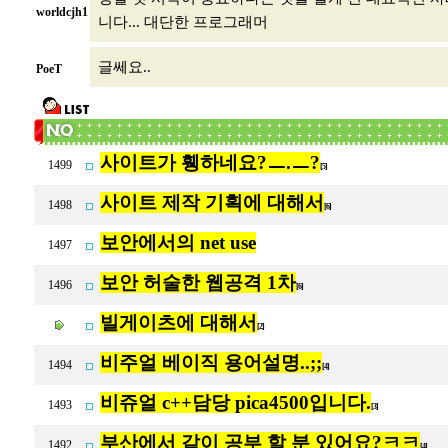
worldcjh1
니다... 대단한 프로그래머
글쎄요..
PoeT
사이트가 휑하네요?ㅡ.ㅡ?
1499
[5]
사이트 제작 기획에 대해서
1498
[6]
보안에서의 net use
1497
보안 허술한 웹공격 1차
1496
[6]
빌게이츠에 대해서
[2]
비주얼 베이직 용어설명..;;
1494
[4]
비쥬얼 c++담당 pica4500입니다.
1493
[3]
부산에서 같이 공부 할 분 있어요?ㅋㅋ
1492
[4]