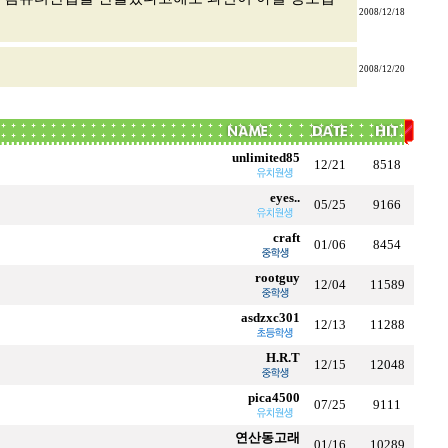
2008/12/18
2008/12/20
unlimited85
12/21
8518
eyes..
05/25
9166
craft
01/06
8454
rootguy
12/04
11589
asdzxc301
12/13
11288
H.R.T
12/15
12048
pica4500
07/25
9111
연산동고래
01/16
10289