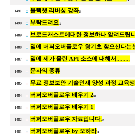
블랙햇 리버싱 강좌
1491
[2]
부탁드려요
1490
[1]
브로드캐스트에대한 정보하나 알려드립니
1489
밑에 버퍼오버플로우 왕기초 찾으신다는
1488
밑에 제가 올린 API 소스에 대해서.........
1487
문자의 종류
1486
무료 정보보안 기술인재 양성 과정 교육생
1485
버퍼오버플로우 배우기 2
1484
[1]
버퍼오버플로우 배우기 1
1483
버퍼오버플로우 자료입니다.
1482
[2]
버퍼오버플로우 by 오하라
1481
[3]