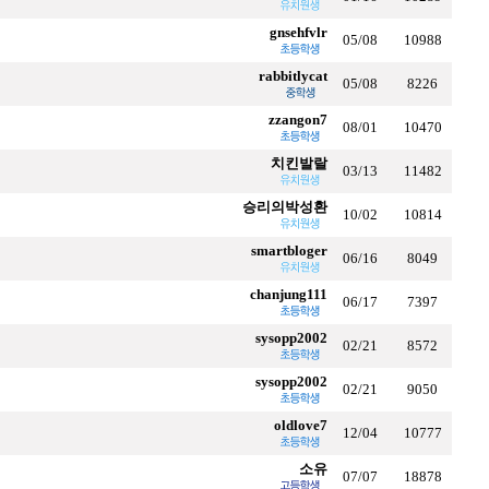
gnsehfvlr
05/08
10988
rabbitlycat
05/08
8226
zzangon7
08/01
10470
치킨발랄
03/13
11482
승리의박성환
10/02
10814
smartbloger
06/16
8049
chanjung111
06/17
7397
sysopp2002
02/21
8572
sysopp2002
02/21
9050
oldlove7
12/04
10777
소유
07/07
18878