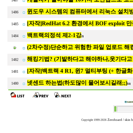
1487
윈도우 시스템의 컴퓨터에서 리눅스 설치
1486
[자작]RedHat 6.2 환경에서 BOF exploit 
1485
백트랙의정석 제2-1강
1484
[5]
(2차수정)단순하고 위험한 파일 업로드 해
해킹기법? (기발하다고 해야하나,웃기다고
1482
[자작]백트랙 4 R1, 윈7 멀티부팅 (+ 한글화
1481
넷센드 하는법(하도많이 물어보시길래;;)
1480
[13]
Zeroboard
/ skin 
Copyright 1999-2026