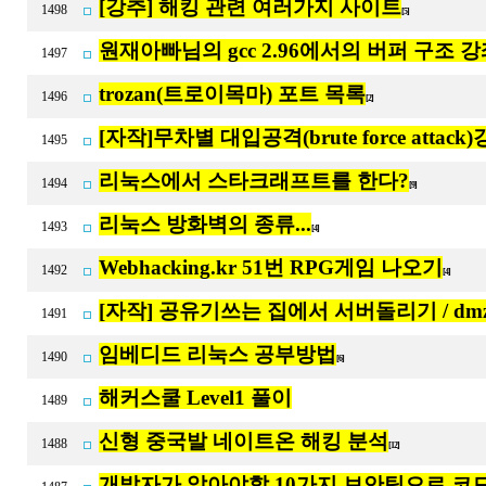
[강추] 해킹 관련 여러가지 사이트
1498
[5]
원재아빠님의 gcc 2.96에서의 버퍼 구조 강
1497
trozan(트로이목마) 포트 목록
1496
[2]
[자작]무차별 대입공격(brute force attack)
1495
리눅스에서 스타크래프트를 한다?
1494
[9]
리눅스 방화벽의 종류...
1493
[4]
Webhacking.kr 51번 RPG게임 나오기
1492
[4]
[자작] 공유기쓰는 집에서 서버돌리기 / dm
1491
임베디드 리눅스 공부방법
1490
[6]
해커스쿨 Level1 풀이
1489
신형 중국발 네이트온 해킹 분석
1488
[12]
개발자가 알아야할 10가지 보안팁으로 코