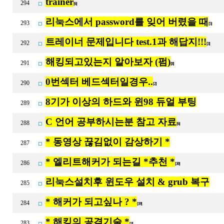
trainer
294
[6]
리눅스에서 password를 잊어 버렸을 때
293
[5]
트레이너 문제입니다 test.1과 해답지!!!
292
[3]
해킹되고있는지 알아보자 (펌)
291
[8]
0번섹터 베드섹터일경우..
290
[2]
8기가 이상의 하드와 윈98 듀얼 부팅
289
C 언어 공부하시는분 참고 자료
288
[6]
* 동영상 끊김없이 감상하기 *
287
* 엘리트해커가 되는길 *추천 *
286
[30]
리눅스설치후 윈도우 설치 & grub 복구
285
* 해커가 되고싶나 ? *
284
[19]
* 해킹의 공격기술 *
283
[3]