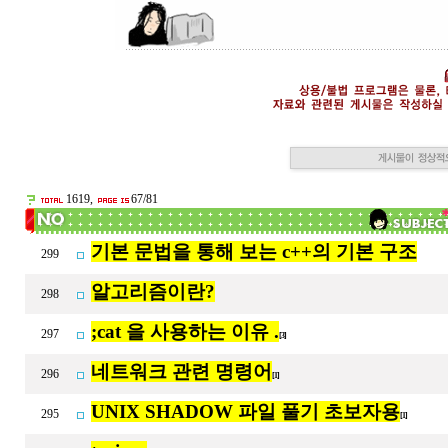
1619,
67/81
기본 문법을 통해 보는 c++의 기본 구조
299
알고리즘이란?
298
;cat 을 사용하는 이유 .
297
[3]
네트워크 관련 명령어
296
[1]
UNIX SHADOW 파일 풀기 초보자용
295
[1]