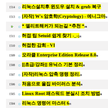
리눅스설치후 윈도우 설치 & grub 복구
1514
[자작] W's 암호학(Cryptology) - 에니그마
1513
[3]
* 엘리트해커가 되는길 *추천 *
[30]
허접 팁 Setuid 쉽게 찾기 -_-;
1511
[3]
허접한 감회 - VI
1510
오라클 Enterprise Edition Release 8.0
1509
[6]
[[초급/강좌]] 유닉스 기본 정리
1508
[8]
[자작]리눅스 압축 명령 정리.
1507
[2]
처음으로 울집 바이러스 분석
1506
[9]
Linux Root 패스워드 분실시 조치 방법
1505
[9]
리눅스 명령어 마스터 6
1504
[7]