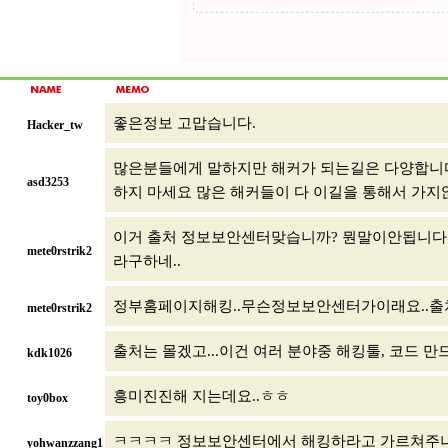
좋은정보 고맙습니다.
Hacker_tw
많은분들에게 말하지만 해커가 되는길은 다양합니다
asd3253
하지 마세요 많은 해커들이 다 이길을 통해서 가지
이거 출처 정보보안센터맞습니까? 뭔말이안됩니다.T
mete0rstrik2
라구하네..
정부홈페이지해킹..무슨정보보안센터가이래요..
mete0rstrik2
출처는 몰겠고...이건 여러 분야중 해킹툴, 코드 만
kdk1026
흥미진진해 지는데요..ㅎㅎ
toy0box
ㅋㅋㅋㅋ 정보보안센터에서 해킹하라고 가르쳐주나? -
yohwanzzang1