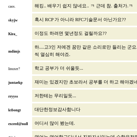
해킹.. 배우기 쉽지 않네요.. ㅋ 근데 참. 출처가.ㅋ
caos.
혹시 RCP 가 아니라 RFC기술문서 아닌가요??
skyjw
이정도 하려면 몇년정도 걸릴까요??
Kira_
하....고3인 저에겐 꿈만 같은 소리로만 들리는 군요
mdimjs
씩 열심히 해야죠.
학교 공부가 더 쉬울듯...
linuxer?
재미는 있겠지만 초보라서 공부를 더 하고 해야겠
juntaekp
저한테는 무리일듯...
rryyss
대단한정보감사함니다
ktbongt
어디서 많이 봤는데.
exceed@null