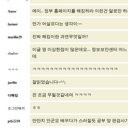
에이.. 정부 홈페이지를 해킹하라 이런건 말로만 하
Anow
먼가 어설프다는 생각이~~
farmer
진짜 해킹이란 과연무엇일까?
marilin29
이글 영 이상한점이 많은데요... 정보보안센터 어느
shadow
데
ㅋㅋㅋㅋㅋㅋㅋㅋㅋㅋㅋㅋㅋㅋㅋㅋㅋㅋㅋㅋ
ㅋㅋㅋ
잘읽었습니다~^^;
jardin
전 조금 무릴것같네여 ㅋㅋㅋㅋ
다해킹
ㅎㅎ
조그만해커
만만치 안군요 배우다가 스러질듯 공부 양 판검사
pds2210