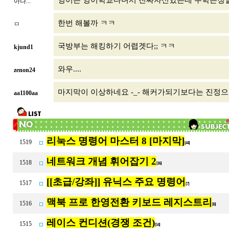
영어는 영어학교다녀서 진짜자신있는데 수학은정말..
아나...
한번 해볼까 ㅋㅋ
ㅁ
국방부는 해킹하기 어렵겟다;; ㅋㅋ
kjund1
와우....
zenon24
마지막이 이상하네요 -_- 해커가되기보다는 진정으
aa1100aa
리눅스 명령어 마스터 8 [마지막]
1519
[44]
네트워크 개념 휘어잡기 2
1518
[16]
[[초급/강좌]] 유닉스 주요 명령어
1517
[7]
맥북 프로 한영전환 키보드 레지스트리
1516
[6]
레이스 컨디션(경쟁 조건)
1515
[14]