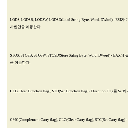
LODS, LODSB, LODSW, LODSD(Load String Byte, Word, DWord)
사한만큼 이동한다.
STOS, STOSB, STOSW, STOSD(Store String Byte, Word, D
큼 이동한다.
CLD(Clear Direction flag), STD(Set Direction flag) - Direction Fla
CMC(Complement Carry flag), CLC(Clear Carry flag), STC(Set Carry fl