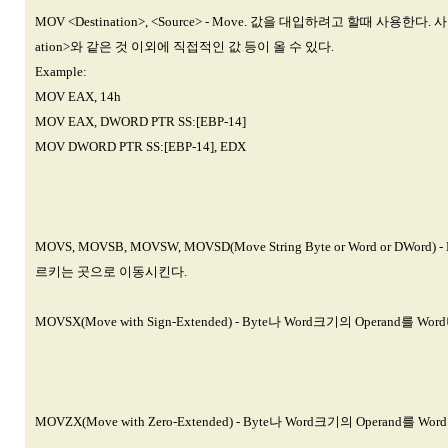
MOV <Destination>, <Source> - Move. 값을 대입하려고 할때 사용한다
ation>와 같은 것 이외에 직접적인 값 등이 올 수 있다.
Example:
MOV EAX, 14h
MOV EAX, DWORD PTR SS:[EBP-14]
MOV DWORD PTR SS:[EBP-14], EDX
MOVS, MOVSB, MOVSW, MOVSD(Move String Byte or Word or DWord
르키는 곳으로 이동시킨다.
MOVSX(Move with Sign-Extended) - Byte나 Word크기의 Operan
MOVZX(Move with Zero-Extended) - Byte나 Word크기의 Oper