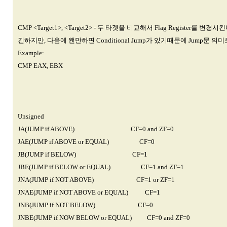
CMP <Target1>, <Target2> - 두 타겟을 비교해서 Flag Register를 변
긴하지만, 다음에 왠만하면 Conditional Jump가 있기때문에 Jump문 
Example:
CMP EAX, EBX
Unsigned
JA(JUMP if ABOVE) CF=0 and ZF=0
JAE(JUMP if ABOVE or EQUAL) CF=0
JB(JUMP if BELOW) CF=1
JBE(JUMP if BELOW or EQUAL) CF=1 and ZF=1
JNA(JUMP if NOT ABOVE) CF=1 or ZF=1
JNAE(JUMP if NOT ABOVE or EQUAL) CF=1
JNB(JUMP if NOT BELOW) CF=0
JNBE(JUMP if NOW BELOW or EQUAL) CF=0 and ZF=0