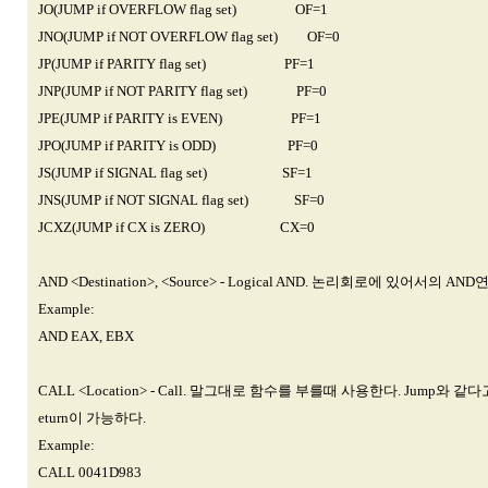
JO(JUMP if OVERFLOW flag set) OF=1
JNO(JUMP if NOT OVERFLOW flag set) OF=0
JP(JUMP if PARITY flag set) PF=1
JNP(JUMP if NOT PARITY flag set) PF=0
JPE(JUMP if PARITY is EVEN) PF=1
JPO(JUMP if PARITY is ODD) PF=0
JS(JUMP if SIGNAL flag set) SF=1
JNS(JUMP if NOT SIGNAL flag set) SF=0
JCXZ(JUMP if CX is ZERO) CX=0
AND <Destination>, <Source> - Logical AND. 논리회로에 있어
Example:
AND EAX, EBX
CALL <Location> - Call. 말그대로 함수를 부를때 사용한다. Jump
eturn이 가능하다.
Example:
CALL 0041D983