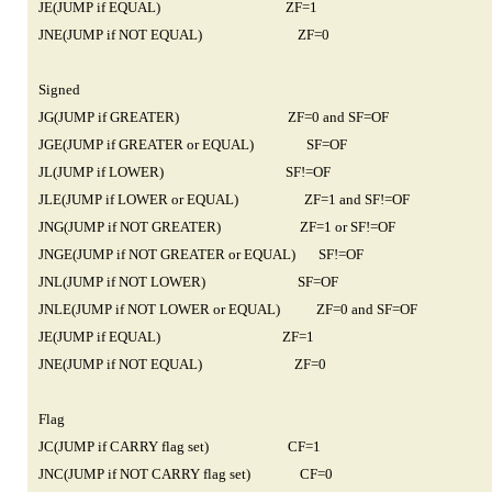
JE(JUMP if EQUAL) ZF=1
JNE(JUMP if NOT EQUAL) ZF=0
Signed
JG(JUMP if GREATER) ZF=0 and SF=OF
JGE(JUMP if GREATER or EQUAL) SF=OF
JL(JUMP if LOWER) SF!=OF
JLE(JUMP if LOWER or EQUAL) ZF=1 and SF!=OF
JNG(JUMP if NOT GREATER) ZF=1 or SF!=OF
JNGE(JUMP if NOT GREATER or EQUAL) SF!=OF
JNL(JUMP if NOT LOWER) SF=OF
JNLE(JUMP if NOT LOWER or EQUAL) ZF=0 and SF=OF
JE(JUMP if EQUAL) ZF=1
JNE(JUMP if NOT EQUAL) ZF=0
Flag
JC(JUMP if CARRY flag set) CF=1
JNC(JUMP if NOT CARRY flag set) CF=0