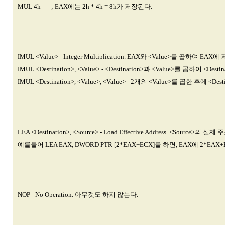
MUL 4h ; EAX에는 2h * 4h = 8h가 저장된다.
IMUL <Value> - Integer Multiplication. EAX와 <Value>를 곱하여 EAX
IMUL <Destination>, <Value> - <Destination>과 <Value>를 곱하여 <Des
IMUL <Destination>, <Value>, <Value> - 2개의 <Value>를 곱한 후에 <De
LEA <Destination>, <Source> - Load Effective Address. <
예를들어 LEA EAX, DWORD PTR [2*EAX+ECX]를 하면, EAX에 2*
NOP - No Operation. 아무것도 하지 않는다.