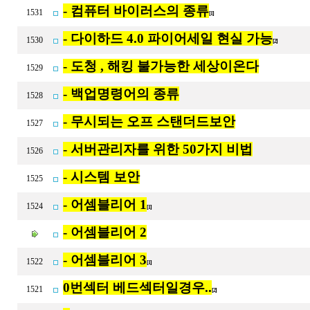
- 컴퓨터 바이러스의 종류
1531
[1]
- 다이하드 4.0 파이어세일 현실 가능
1530
[2]
- 도청 , 해킹 불가능한 세상이온다
1529
- 백업명령어의 종류
1528
- 무시되는 오프 스탠더드보안
1527
- 서버관리자를 위한 50가지 비법
1526
- 시스템 보안
1525
- 어셈블리어 1
1524
[1]
- 어셈블리어 2
- 어셈블리어 3
1522
[1]
0번섹터 베드섹터일경우..
1521
[2]