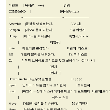
커맨드 | 목적(Purpose) |명령
COMMAND | |형식(Format)
-------------+----------------------------------------+-------------------------
Assemble |문장을 어셈블한다. A[번지]
Compare |메모리를 비교한다. C범위번지
Dump |메모리를 표시한다. D[번지]이거나
| D[범위]
Enter |메모리를 변경한다. E 번지 [리스트]
Fill |메모리 블럭을 변경한다. F범위 리스트
Go |선택적 브레이크 포인트를 갖고 실행한다. G [=번지]
| [번지
| [번지...]]
Hexarithmetic|16진수덧셈,뺄셈 H 값 값
Input |입력 바이트를 읽거나 표시한다. I 포트번지
Load |화일이나 절대 디스켓 섹터를 메모리에 로드한다. L[번지[드라
| 섹터 섹터]]
Move |메모리 블럭을 전송한다. M 범위번지
Name |화일이나 패러미터를 정의한다. [d:]