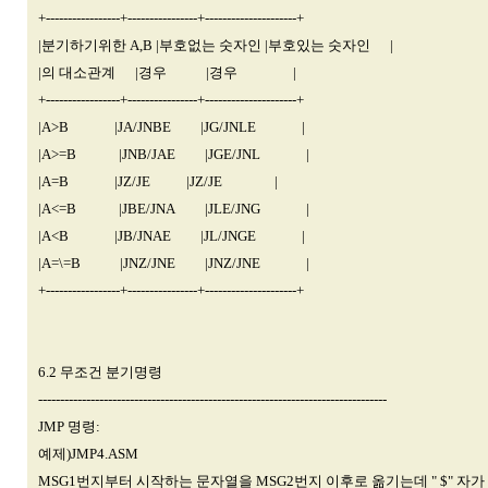
+-----------------+----------------+---------------------+
|분기하기위한 A,B |부호없는 숫자인 |부호있는 숫자인 |
|의 대소관계 |경우 |경우 |
+-----------------+----------------+---------------------+
|A>B |JA/JNBE |JG/JNLE |
|A>=B |JNB/JAE |JGE/JNL |
|A=B |JZ/JE |JZ/JE |
|A<=B |JBE/JNA |JLE/JNG |
|A<B |JB/JNAE |JL/JNGE |
|A=\=B |JNZ/JNE |JNZ/JNE |
+-----------------+----------------+---------------------+
6.2 무조건 분기명령
--------------------------------------------------------------------------------
JMP 명령:
예제)JMP4.ASM
MSG1번지부터 시작하는 문자열을 MSG2번지 이후로 옮기는데 " $" 자가