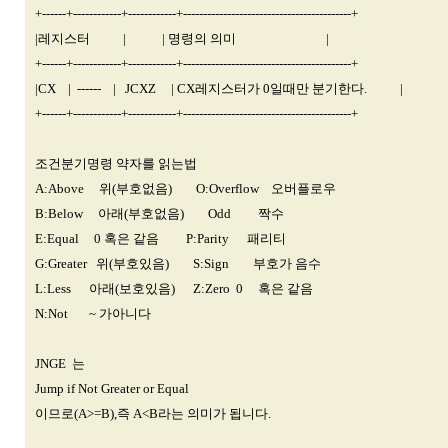
+------+------------+------------+------------------------------------------+
|레지스터 | | 명령의 의미 |
+------+------------+------------+------------------------------------------+
|CX | ------ | JCXZ | CX레지스터가 0일때만 분기한다. |
+------+------------+------------+------------------------------------------+
조건분기명령 약자를 읽는법
A:Above 위(부호없음) O:Overflow 오버플로우
B:Below 아래(부호없음) Odd 짝수
E:Equal 0 혹은 같음 P:Parity 패리티
G:Greater 위(부호있음) S:Sign 부호가 음수
L:Less 아래(보호있음) Z:Zero 0 혹은 같음
N:Not ~ 가아니다
JNGE 는
Jump if Not Greater or Equal
이므로(A>=B),즉 A<B라는 의미가 됩니다.