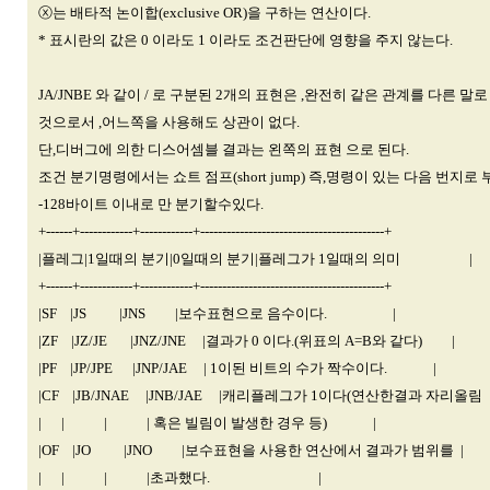
ⓧ는 배타적 논이합(exclusive OR)을 구하는 연산이다.
* 표시란의 값은 0 이라도 1 이라도 조건판단에 영향을 주지 않는다.
JA/JNBE 와 같이 / 로 구분된 2개의 표현은 ,완전히 같은 관계를 다른 말
것으로서 ,어느쪽을 사용해도 상관이 없다.
단,디버그에 의한 디스어셈블 결과는 왼쪽의 표현 으로 된다.
조건 분기명령에서는 쇼트 점프(short jump) 즉,명령이 있는 다음 번지로 부터
-128바이트 이내로 만 분기할수있다.
+------+------------+------------+------------------------------------------+
|플레그|1일때의 분기|0일때의 분기|플레그가 1일때의 의미 |
+------+------------+------------+------------------------------------------+
|SF |JS |JNS |보수표현으로 음수이다. |
|ZF |JZ/JE |JNZ/JNE |결과가 0 이다.(위표의 A=B와 같다) |
|PF |JP/JPE |JNP/JAE | 1이된 비트의 수가 짝수이다. |
|CF |JB/JNAE |JNB/JAE |캐리플레그가 1이다(연산한결과 자리올림 
| | | | 혹은 빌림이 발생한 경우 등) |
|OF |JO |JNO |보수표현을 사용한 연산에서 결과가 범위를 |
| | | |초과했다. |