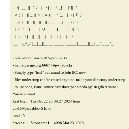
____ __ __ ____ ____ ____ _ ___ __ _ ____
| \| |__| || \ / || \ | | / _] | |/ ]| \
| o ) | | || _ || o || o )| | / [_ | ' / | D )
| _/| | | || | || || || |___ | _] | \ | /
| | | ` ' || | || _ || O || || [_ __ | \| \
| | \ / | | || | || || || || || . || . \
|__| \_/\_/ |__|__||__|__||_____||_____||_____||__||__|\_||__|\_|
- Site admin :
daehee87@khu.ac.kr
- irc.netgarage.org:6667 / #pwnable.kr
- Simply type "irssi" command to join IRC now
- files under /tmp can be erased anytime. make your directory under /tmp
- to use peda, issue `source /usr/share/peda/peda.py` in gdb terminal
You have mail.
Last login: Tue Oct 22 20:36:27 2024 from
cmd1@pwnable
:~$ ls -al
total 40
drwxr-x--- 5 root cmd1 4096 Mar 23 2018 .