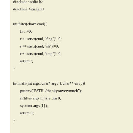
#include <stdio.h>
#include <string.h>
int filter(char* cmd){
int r=0;
r += strstr(cmd, "flag")!=0;
r += strstr(cmd, "sh")!=0;
r += strstr(cmd, "tmp")!=0;
return r;
}
int main(int argc, char* argv[], char** envp){
putenv("PATH=/thankyouverymuch");
if(filter(argv[1])) return 0;
system( argv[1] );
return 0;
}