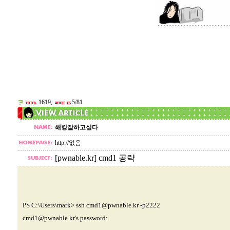
1619,
5/81
해킹잘하고싶다
http://없음
[pwnable.kr] cmd1 공략
PS C:\Users\mark> ssh
cmd1@pwnable.kr
-p2222
cmd1@pwnable.kr
's password: