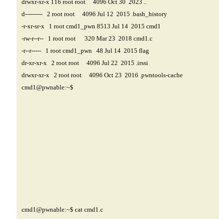
drwxr-xr-x 116 root root 4096 Oct 30 2023 ..
d--------- 2 root root 4096 Jul 12 2015 .bash_history
-r-xr-sr-x 1 root cmd1_pwn 8513 Jul 14 2015 cmd1
-rw-r--r-- 1 root root 320 Mar 23 2018 cmd1.c
-r--r----- 1 root cmd1_pwn 48 Jul 14 2015 flag
dr-xr-xr-x 2 root root 4096 Jul 22 2015 .irssi
drwxr-xr-x 2 root root 4096 Oct 23 2016 .pwntools-cache
cmd1@pwnable
:~$
cmd1@pwnable
:~$ cat cmd1.c