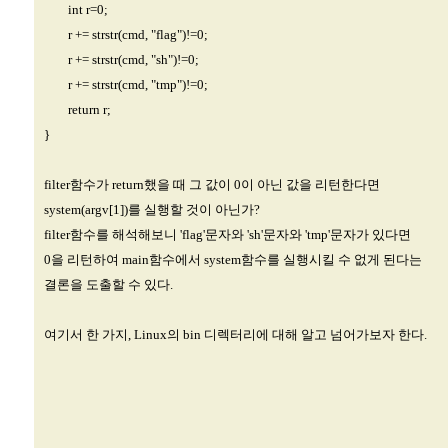
int r=0;
r += strstr(cmd, "flag")!=0;
r += strstr(cmd, "sh")!=0;
r += strstr(cmd, "tmp")!=0;
return r;
}
filter함수가 return했을 때 그 값이 0이 아닌 값을 리턴한다면
system(argv[1])를 실행할 것이 아닌가?
filter함수를 해석해보니 'flag'문자와 'sh'문자와 'tmp'문자가 있다면
0을 리턴하여 main함수에서 system함수를 실행시킬 수 없게 된다는
결론을 도출할 수 있다.
여기서 한 가지, Linux의 bin 디렉터리에 대해 알고 넘어가보자 한다.