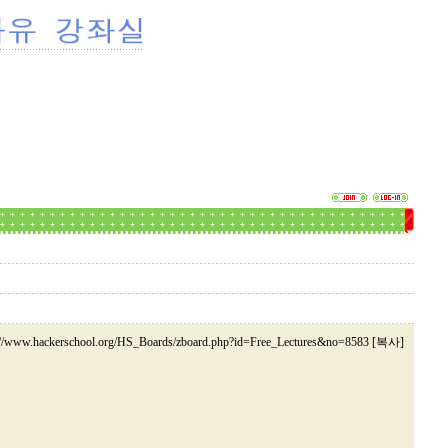
://www.hackerschool.org/HS_Boards/zboard.php?id=Free_Lectures&no=8583 [복사]