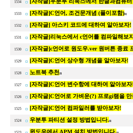
[자작글]우분투 리눅스에서 한글과컴퓨터
1534
[자작글]C언어, 조건문개념 (풀이포함)
1533
[1]
[자작글] 아스키 코드에 대하여 알아보자!
1532
[자작글]리눅스에서 c언어를 컴파일해보자
1531
[자작글]c언어로 원도우.ver 원버튼 종료
1530
[자작글]C언어 상수형 개념을 알아보자!
1529
노트북 추천
1528
[3]
[자작글]C언어 변수항에 대하여 알아보자
1527
[자작글]C언어로 가벼운(?) 프로gi램을 
1526
[자작글]C언어 컴파일러를 받아보자!
1525
우분투 파티션 설정 방법입니다.
1524
[1]
윈도우에서 APM 설치 방법입니다.
1523
[1]