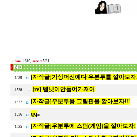
1619,
5/81
[자작글]가상머신에다 우분투를 깔아보자
1539
[re] 텔넷이안들어가져여
1538
[자작글]우분투용 그림판을 깔아보자!!!
1537
qq
1536
[1]
[자작글]우분투에 스팀(게임)을 깔아보자!
1535