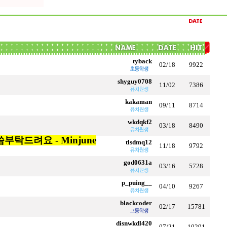
tyback
02/18
9922
shyguy0708
11/02
7386
kakaman
09/11
8714
wkdqkf2
03/18
8490
탁드려요 - Minjune
tlsdmq12
11/18
9792
god0631a
03/16
5728
p_puing__
04/10
9267
blackcoder
02/17
15781
disnwkdl420
07/21
10291