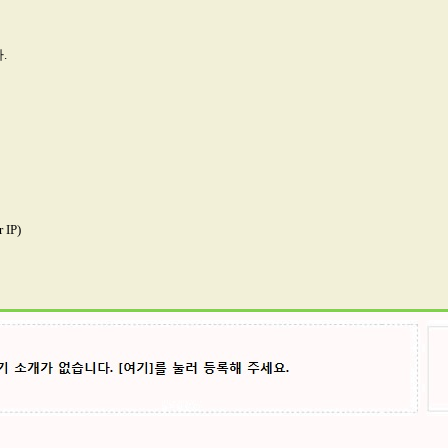
.
IP)