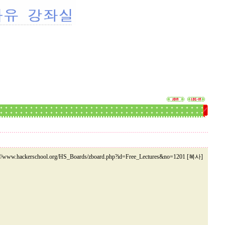
://www.hackerschool.org/HS_Boards/zboard.php?id=Free_Lectures&no=1201 [복사]