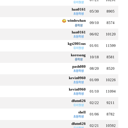
han0161
05/30
8905
windowhan
09/10
8574
han0161
06/02
10120
kgt2001sus
01/01
11599
koresong
10/18
8581
pash080
08/20
8520
kevin0960
01/09
10226
kevin0960
01/10
11094
dfutn626
02/22
9211
shell
01/06
8782
dfutn626
02/21
10592