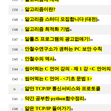
1551
알고리즘이란?
1550
알고리즘 스터디 모집합니다 [대전]
1549
[5]
알고리즘 최적화 기법
1548
[1]
알툴즈 프로그램의 광고없애기!
1547
[13]
안철수연구소가 권하는 PC 보안 수칙
1546
안철수의 역사
1545
[6]
씹어먹는 C 언어 강의 - 제 1 강 <C 언어
1544
씹어먹는 C 언어 - <기초 문법 1>
1543
얇안 TCP/IP 통신서비스와 프로토콜
약간 공부한 python함수정리
1541
[3]
얇은 TCP/IP 들어가기
1540
[3]