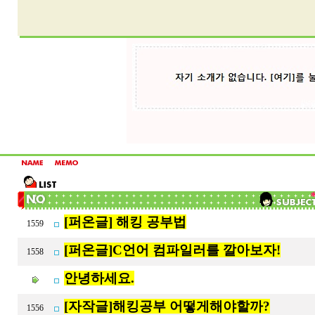
[퍼온글] 해킹 공부법
1559
[퍼온글]C언어 컴파일러를 깔아보자!
1558
안녕하세요.
[자작글]해킹공부 어떻게해야할까?
1556