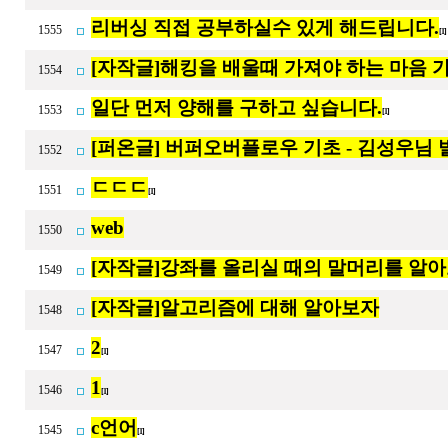
리버싱 직접 공부하실수 있게 해드립니다.
1555
[1
[자작글]해킹을 배울때 가져야 하는 마음 
1554
일단 먼저 양해를 구하고 싶습니다.
1553
[1]
[퍼온글] 버퍼오버플로우 기초 - 김성우님
1552
ㄷㄷㄷ
1551
[1]
web
1550
[자작글]강좌를 올리실 때의 말머리를 알
1549
[자작글]알고리즘에 대해 알아보자
1548
2
1547
[1]
1
1546
[1]
c언어
1545
[1]