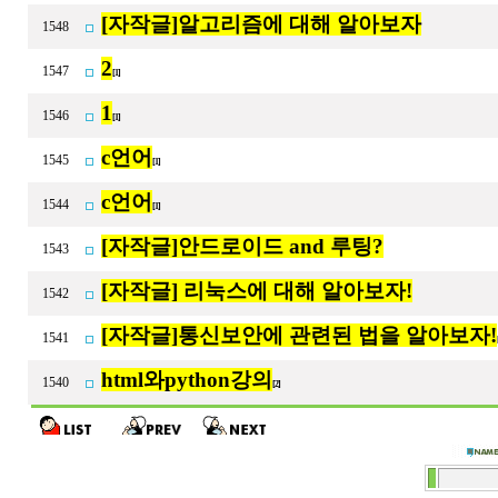
[자작글]알고리즘에 대해 알아보자
1548
2
1547
[1]
1
1546
[1]
c언어
1545
[1]
c언어
1544
[1]
[자작글]안드로이드 and 루팅?
1543
[자작글] 리눅스에 대해 알아보자!
1542
[자작글]통신보안에 관련된 법을 알아보자!
1541
html와python강의
1540
[2]