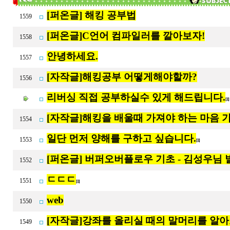
[퍼온글] 해킹 공부법
1559
[퍼온글]C언어 컴파일러를 깔아보자!
1558
안녕하세요.
1557
[자작글]해킹공부 어떻게해야할까?
1556
리버싱 직접 공부하실수 있게 해드립니다.
[1
[자작글]해킹을 배울때 가져야 하는 마음 
1554
일단 먼저 양해를 구하고 싶습니다.
1553
[1]
[퍼온글] 버퍼오버플로우 기초 - 김성우님
1552
ㄷㄷㄷ
1551
[1]
web
1550
[자작글]강좌를 올리실 때의 말머리를 알
1549