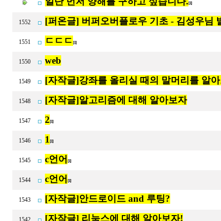
일단 먼저 양해를 구하고 싶습니다.
[1]
[퍼온글] 버퍼오버플로우 기초 - 김성우님
1552
ㄷㄷㄷ
1551
[1]
web
1550
[자작글]강좌를 올리실 때의 말머리를 알
1549
[자작글]알고리즘에 대해 알아보자
1548
2
1547
[1]
1
1546
[1]
c언어
1545
[1]
c언어
1544
[1]
[자작글]안드로이드 and 루팅?
1543
[자작글] 리눅스에 대해 알아보자!
1542