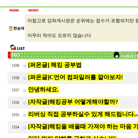
아참고로 강좌게시판은 순위에는 점수가 포함되지만 
한승재
아무리 적어도 오르지 않습니다
[퍼온글] 해킹 공부법
1559
[퍼온글]C언어 컴파일러를 깔아보자!
1558
안녕하세요.
1557
[자작글]해킹공부 어떻게해야할까?
1556
리버싱 직접 공부하실수 있게 해드립니다.
1555
[1
[자작글]해킹을 배울때 가져야 하는 마음 
1554