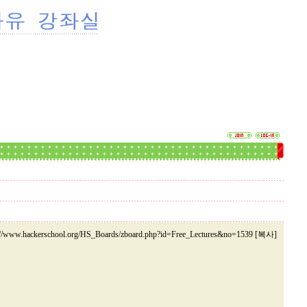
://www.hackerschool.org/HS_Boards/zboard.php?id=Free_Lectures&no=1539 [복사]