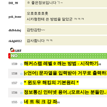
ㅎ 좋은정보입니다 `! ~
DH_ 99
오호호호호홋
pok_itsme
시카형한테 쓴 방법을 알았군 ㅋㅋㅋ
감탄감탄~~
dkflvkdnj
감사합니다 ㅋㅋ
rkdgh0112
해커스랩 레벨 0 깨는 방법 - 시작하기
1559
[22]
[c언어] 문자열을 입력받아 거꾸로 출력하
1558
* 윈도우 해킹의 기본원리 *
1557
정보통신 인터넷 용어..(모르시는 분들만..+
1556
네 트 워 크 강 좌
1555
[17]