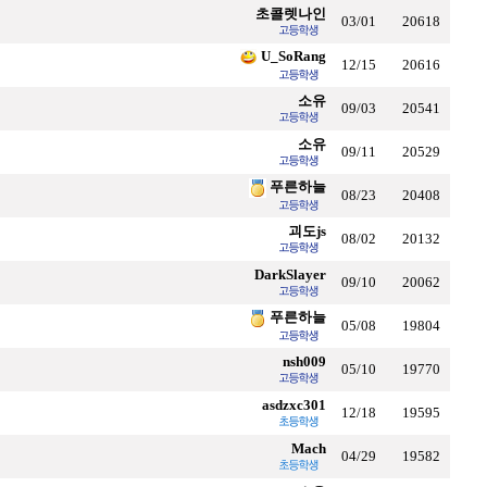
초콜렛나인
03/01
20618
U_SoRang
12/15
20616
소유
09/03
20541
소유
09/11
20529
푸른하늘
08/23
20408
괴도js
08/02
20132
DarkSlayer
09/10
20062
푸른하늘
05/08
19804
nsh009
05/10
19770
asdzxc301
12/18
19595
Mach
04/29
19582