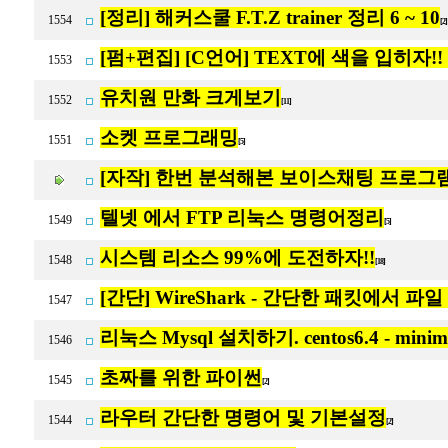
[정리] 해커스쿨 F.T.Z trainer 정리 6 ~ 10
1554
[2
[펌+편집] [C언어] TEXT에 색을 입히자!! T
1553
유치원 만화 크게보기
1552
[11]
소켓 프로그래밍
1551
[5]
[자작] 한번 분석해본 보이스채팅 프로그램
텔넷 에서 FTP 리눅스 명령어정리
1549
[5]
시스템 리소스 99%에 도전하자!!
1548
[18]
[간단] WireShark - 간단한 패킷에서 
1547
리눅스 Mysql 설치하기. centos6.4 - minimal
1546
초짜를 위한 파이썬
1545
[2]
라우터 간단한 명령어 및 기본설정
1544
[2]