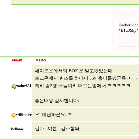
네이트온에서의 BOF 은 알고있었는데..
토크온에서 변조를 하다니.. 꽤 흥미롭겠군욬ㅋㅋ
특히 중2병 애들끼리 떠드는방에서 ㅋㅋㅋㅋㅋ
xodnr631
좋은내용 감사합니다.
오. 대단하군요. ㅋ
williamlee
길다 ..여튼 ..감사함돠
bellnow