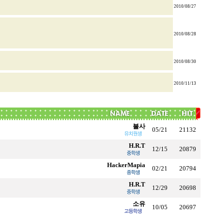
2010/08/27
2010/08/28
2010/08/30
2010/11/13
불사
05/21
21132
H.R.T
12/15
20879
HackerMapia
02/21
20794
H.R.T
12/29
20698
소유
10/05
20697