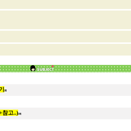
기
[8]
참고..)
[19]