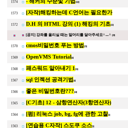
- 해커의 수준및 기법
1574
[322]
[자작]해킹하는데 C언어는 필요한가
1573
D.H 의 HTML 강의 (1) 해킹의 기초
1572
[13]
[공지] 강좌를 올리실 때는 말머리를 달아주세요^ㅡ^
[29]
cmos비밀번호 푸는 방법
1570
[25]
OpenVMS Tutorial
1569
[4]
패스워드 알아내기 1
1568
[15]
sql 인젝션 공격기법
1567
[4]
좋은 비밀번호란???
1566
[24]
[C기초] 12 - 삼항연산자(3항연산자)
1565
[펌] 리눅스 job, bg, fg에 관한 고찰
1564
[1]
[연습용 C자작] 스도쿠 소스
1563
[5]