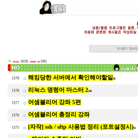
1619,
3/81
해킹당한 서버에서 확인해야할일
1579
[9]
리눅스 명령어 마스터 2
1578
[26]
어셈블리어 강좌 5편
1577
어셈블리어 총정리 강좌
1576
[자작] ssh / sftp 사용법 정리 (포트설정시)
1575
[1]