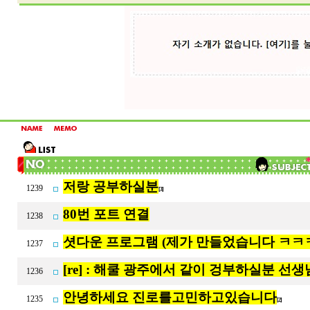
저랑 공부하실분
1239
[3]
80번 포트 연결
1238
셧다운 프로그램 (제가 만들었습니다 ㅋㅋ
1237
[re] : 해쿨 광주에서 같이 겅부하실분 선생
1236
안녕하세요 진로를고민하고있습니다
1235
[2]