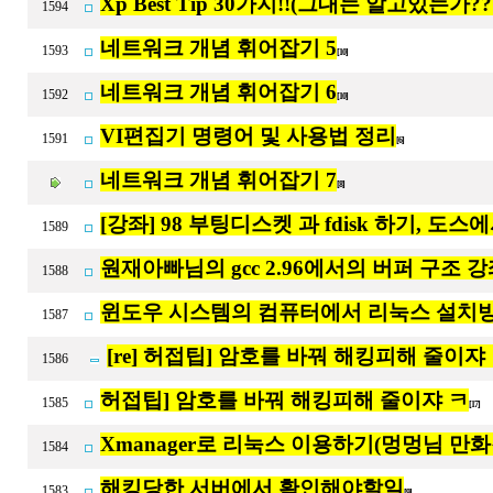
Xp Best Tip 30가지!!(그대는 알고있는가??
1594
네트워크 개념 휘어잡기 5
1593
[10]
네트워크 개념 휘어잡기 6
1592
[10]
VI편집기 명령어 및 사용법 정리
1591
[6]
네트워크 개념 휘어잡기 7
[8]
[강좌] 98 부팅디스켓 과 fdisk 하기, 도
1589
원재아빠님의 gcc 2.96에서의 버퍼 구조 강
1588
윈도우 시스템의 컴퓨터에서 리눅스 설치
1587
[re] 허접팁] 암호를 바꿔 해킹피해 줄이쟈 
1586
허접팁] 암호를 바꿔 해킹피해 줄이쟈 ㅋ
1585
[17]
Xmanager로 리눅스 이용하기(멍멍님 만화
1584
해킹당한 서버에서 확인해야할일
1583
[9]