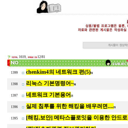
1619,
12/81
chenkim4의 네트워크 편(5)
1399
[5]
리눅스 기본명령어~
1398
[6]
네트워크 기본용어
1397
[7]
실제 침투를 위한 해킹을 배우려면....
1396
[5]
[해킹,보안] 메타스플로잇을 이용한 안드
1395