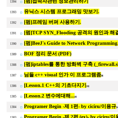
[펌]접속자관련 정보관리하기
1394
유닉스 시스템 프로그래밍 맛보기.
1393
[펌]프레임 버퍼 사용하기.
1392
[펌]TCP SYN_Flooding 공격의 원인과 
1391
[펌]BeeJ's Guide to Network Programming
1390
BOF 정리 문서 (PDF)
1389
[펌]iptables를 통한 방화벽 구축 (_firewall.sh, 
1388
님들 c++ visual 인가 이 프로그램좀
1387
[8]
[Lesson.1 C++의 기초다지기
1386
[11]
[Lesson.2 변수에대해...
1385
[4]
Programer Begin -제 1편- by ciciru/이용규
1384
[1
Programer Begin -제 2편 (ex)- by ciciru/
1383