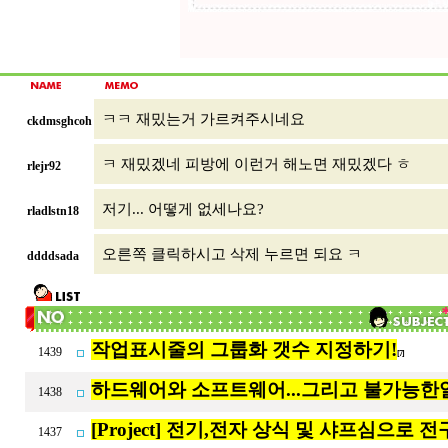
ㅋㅋ 재밌는거 가르켜주시네요
ckdmsghcoh
ㅋ 재밌겠네 피방에 이런거 해노면 재밌겠다 ㅎ
rlejr92
저기... 어떻게 없세나요?
rladlstn18
오른쪽 클릭하시고 삭제 누르면 되요 ㅋ
ddddsada
작업표시줄의 그룹화 갯수 지정하기!
1439
[7]
하드웨어와 소프트웨어...그리고 불가능한
1438
[Project] 전기,전자 상식 및 샤프심으로 전구
1437