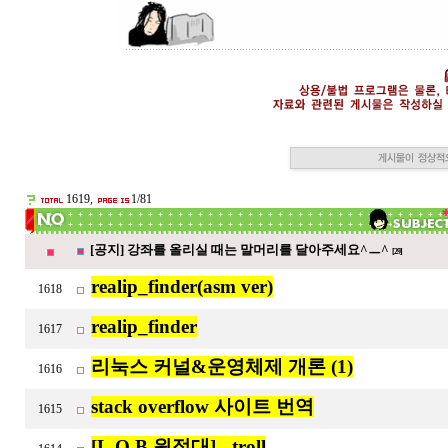
1619,
1/81
[공지] 강좌를 올리실 때는 말머리를 달아주세요^ㅡ^
[29]
realip_finder(asm ver)
1618
realip_finder
1617
리눅스 커널&운영체제 개론 (1)
1616
stack overflow 사이트 번역
1615
[L.O.B 원정대] - troll