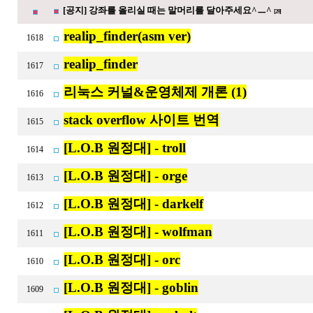
[공지] 강좌를 올리실 때는 말머리를 달아주세요^ㅡ^
[29]
realip_finder(asm ver)
1618
realip_finder
1617
리눅스 커널&운영체제 개론 (1)
1616
stack overflow 사이트 번역
1615
[L.O.B 원정대] - troll
1614
[L.O.B 원정대] - orge
1613
[L.O.B 원정대] - darkelf
1612
[L.O.B 원정대] - wolfman
1611
[L.O.B 원정대] - orc
1610
[L.O.B 원정대] - goblin
1609