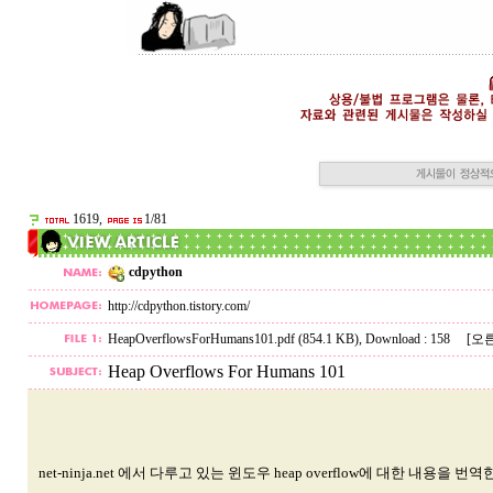
1619,
1/81
cdpython
http://cdpython.tistory.com/
HeapOverflowsForHumans101.pdf (854.1 KB)
, Download : 158
[오
Heap Overflows For Humans 101
net-ninja.net 에서 다루고 있는 윈도우 heap overflow에 대한 내용을 