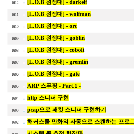
[L.O.B 원정대] - darkelf
1612
[L.O.B 원정대] - wolfman
1611
[L.O.B 원정대] - orc
1610
[L.O.B 원정대] - goblin
1609
[L.O.B 원정대] - cobolt
1608
[L.O.B 원정대] - gremlin
1607
[L.O.B 원정대] - gate
1606
ARP 스푸핑 - Part.1 -
1605
http 스니퍼 구현
1604
pcap으로 패킷 스니퍼 구현하기
1603
해커스쿨 만화의 자동으로 스캔하는 프로
1602
시스템 콜 추적 확장판