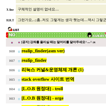
구체적인 설명이 없네요....
X-line
그런가요,..;;흠..저도 그렇게는 생각 햇는데....역시 그렇군
H.R.T
[공지] 강좌를 올리실 때는 말머리를 달아주세요^ㅡ^
[29]
realip_finder(asm ver)
1618
realip_finder
1617
리눅스 커널&운영체제 개론 (1)
1616
stack overflow 사이트 번역
1615
[L.O.B 원정대] - troll
1614
[L.O.B 원정대] - orge
1613