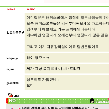
이런질문은 해커스쿨에서 굉장히 많은사람들이 하
보통 해커스쿨분들은 검색부터해보세요 라고하는데
검색부터 해보세요 라는 글밖에안나옵니다
칼로만든두부
왜냐하면 엄청나게 오래전부터 엄청나게 많은 같은
그리고 여기 자유강좌실이에요 답변은없어요
하이 병주ㅋㅋ
kshjudge
제가 그냥 쪽지를 하나보내드리죠
nejinn
성훈이도 가입했네 ;;
good3038
으미
[공지] 강좌를 올리실 때는 말머리를 달아주세요^ㅡ^
[29]