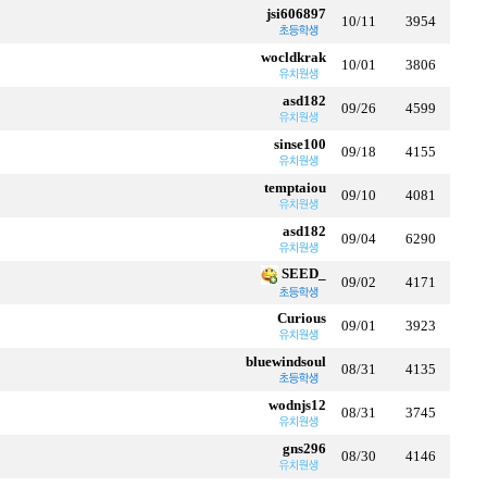
jsi606897
10/11
3954
wocldkrak
10/01
3806
asd182
09/26
4599
sinse100
09/18
4155
temptaiou
09/10
4081
asd182
09/04
6290
SEED_
09/02
4171
Curious
09/01
3923
bluewindsoul
08/31
4135
wodnjs12
08/31
3745
gns296
08/30
4146