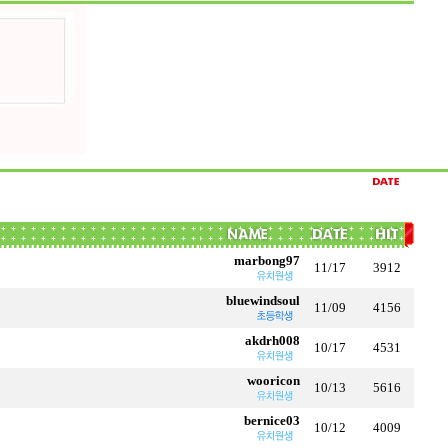
marbong97
11/17
3912
bluewindsoul
11/09
4156
akdrh008
10/17
4531
wooricon
10/13
5616
bernice03
10/12
4009