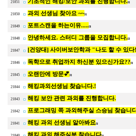
기초적인 해킹/보안 과외를 진행합니다.
21851
[1]
과외 선생님 찾아요 ~~
21850
[1]
포트스캔을 하는이유.....
21849
[3]
안녕하세요. 스터디 그룹을 모집합니다.
21848
[2]
[건양대] 사이버보안학과 "나도 할 수 있다
21847
독학으로 취업까지 하신분 있으신가요??
21846
[5]
오랜만에 방문💕
21845
[1]
해킹과외선생님 찾습니다.!
21844
해킹 보안 관련 과외를 진행합니다.
21843
프로그래밍 쪽 과외해주실 스승님 찾습니
21842
해킹 과외 선생님 알아봐요
21841
[5]
해킹 과외 해주실분 찾습니다
21840
[1]