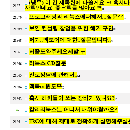
(냉무) 이 긴 제목란에 다쓸게요 ㅋ 혹시나 이 
21871
자책인데요, 좋은책들 많아요 ㅋ
[3]
프로그래밍과 리눅스에대해서...질문^^
21870
[1]
보안 컨설팅 창업을 위한 해커 구인
21869
[1]
저기..백도어에 대한..질문입니다..
21868
[6]
저좀도와주세요제발 ㅜ
21867
리눅스 CD질문
21866
진로상담에 관해서..
21865
[2]
맥북or윈도우
21864
[1]
혹시 해커들이 쓰는 장비가 있나요?
21863
[2]
칼리리눅스는 어디서 배워야할까요?
IRC에 대해 제대로 정확하게 설명해주실
21861