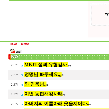
MBTI 성격 유형검사
21876
[18]
멍멍님 봐주세요,,,
21875
[9]
와 인욱님,,
21874
[1]
이번 농협해킹사태
21873
[13]
아버지의 이름아래 웃을지어다..
21872
[3]