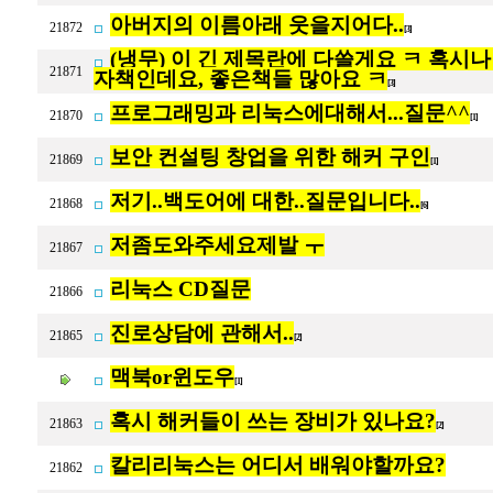
아버지의 이름아래 웃을지어다..
21872
[3]
(냉무) 이 긴 제목란에 다쓸게요 ㅋ 혹시나 이 
21871
자책인데요, 좋은책들 많아요 ㅋ
[3]
프로그래밍과 리눅스에대해서...질문^^
21870
[1]
보안 컨설팅 창업을 위한 해커 구인
21869
[1]
저기..백도어에 대한..질문입니다..
21868
[6]
저좀도와주세요제발 ㅜ
21867
리눅스 CD질문
21866
진로상담에 관해서..
21865
[2]
맥북or윈도우
[1]
혹시 해커들이 쓰는 장비가 있나요?
21863
[2]
칼리리눅스는 어디서 배워야할까요?
21862