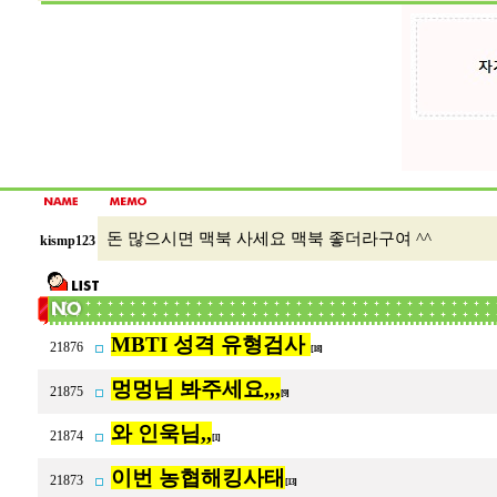
돈 많으시면 맥북 사세요 맥북 좋더라구여 ^^
kismp123
MBTI 성격 유형검사
21876
[18]
멍멍님 봐주세요,,,
21875
[9]
와 인욱님,,
21874
[1]
이번 농협해킹사태
21873
[13]