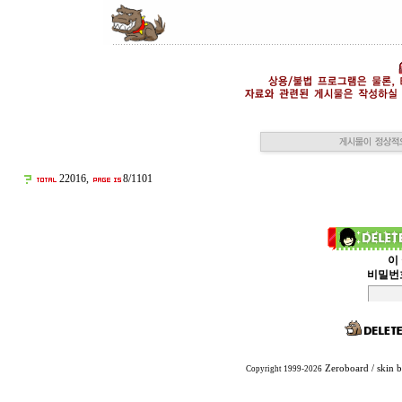
22016,
8/1101
이
비밀번
Zeroboard
/ skin 
Copyright 1999-2026