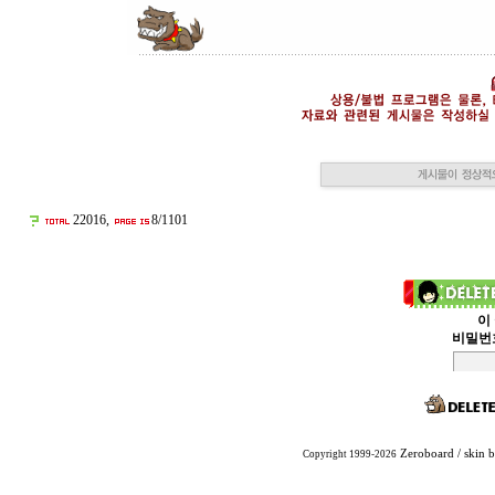
22016,
8/1101
이
비밀번
Zeroboard
/ skin 
Copyright 1999-2026