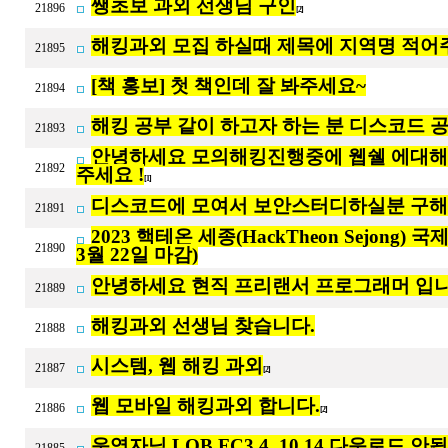
쌩초보 과외 선생님 구인
21896
[2]
해킹과외 모집 하실때 제목에 지역명 적어
21895
[책 홍보] 첫 책인데 잘 봐주세요~
21894
해킹 공부 같이 하고자 하는 분 디스코드 
21893
안녕하세요 모의해킹진행중에 웹쉘 에대해
21892
주세요 !
[1]
디스코드에 모여서 보안스터디하실분 구
21891
2023 핵테온 세종(HackTheon Sejong
21890
3월 22일 마감)
안녕하세요 현직 프리랜서 프로그래머 입니
21889
해킹과외 선생님 찾습니다.
21888
시스템, 웹 해킹 과외
21887
[2]
웹 모바일 해킹과외 합니다.
21886
[2]
운영자님 LOB FC3,4, 10,14 다운로드 안