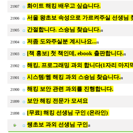
화이트 해킹 배우고 싶습니다.
21907
서울 왕초보 속성으로 가르켜주실 선생님
21906
간절합니다. 스승님 찾습니다.
21905
[1]
저좀 도와주실분 계시나요...
21904
[1]
[책 홍보] 첫 책인데, ebook 출판합니다.
21903
[1]
해킹, 프로그래밍 과외 합니다(1자리 마지막
21902
시스템/웹 해킹 과외 스승님 찾습니다.
21901
[1]
해킹 보안 관련 과외를 진행합니다.
21900
보안 해킹 전문가 모셔요
21899
[무료] 해킹 선생님 구인 (온라인)
21898
쌩초보 과외 선생님 구인
[2]