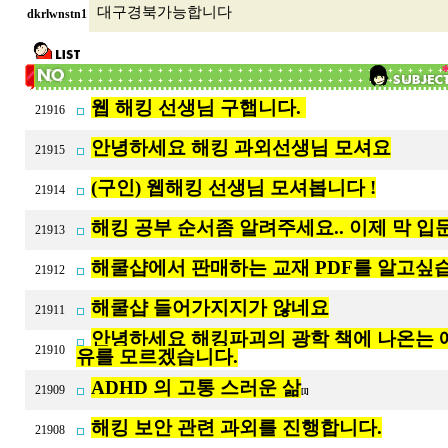
대구경북가능합니다
dkrlwnstn1
웹 해킹 선생님 구햅니다.
21916
안녕하세요 해킹 과외선생님 모셔요
21915
(구인) 웹해킹 선생님 모셔봅니다 !
21914
해킹 공부 순서좀 알려주세요.. 이제 막 입문
21913
해쿨샵에서 판매하는 교재 PDF를 알고싶
21912
해쿨샵 들어가지지가 않네요
21911
안녕하세요 해킹파괴의 광학 책에 나온는 
21910
유를 모르겠습니다.
ADHD 의 고통 스러운 삶
21909
[1]
해킹 보안 관련 과외를 진행합니다.
21908