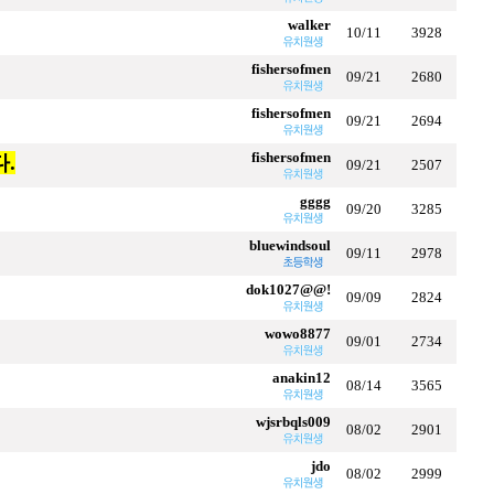
walker
10/11
3928
fishersofmen
09/21
2680
fishersofmen
09/21
2694
fishersofmen
.
09/21
2507
gggg
09/20
3285
bluewindsoul
09/11
2978
dok1027@@!
09/09
2824
wowo8877
09/01
2734
anakin12
08/14
3565
wjsrbqls009
08/02
2901
jdo
08/02
2999