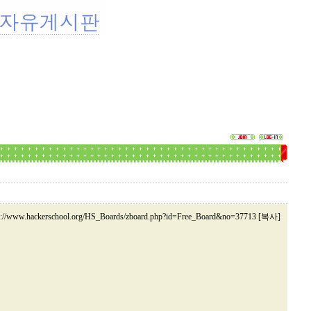
p://www.hackerschool.org/HS_Boards/zboard.php?id=Free_Board&no=37713 [복사]