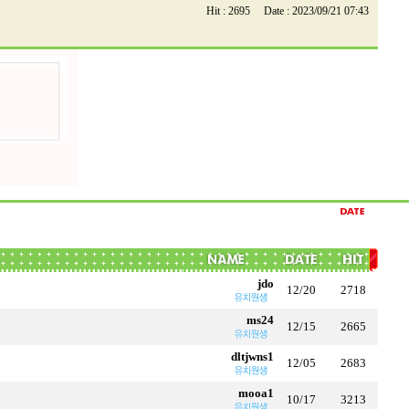
Hit : 2695 Date : 2023/09/21 07:43
jdo
12/20
2718
ms24
12/15
2665
dltjwns1
12/05
2683
mooa1
10/17
3213