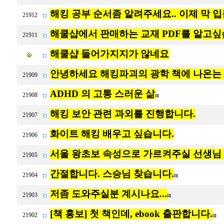
해킹 공부 순서좀 알려주세요.. 이제 막 입
21912
해쿨샵에서 판매하는 교재 PDF를 알고싶
21911
해쿨샵 들어가지지가 않네요
안녕하세요 해킹파괴의 광학 책에 나온는
21909
ADHD 의 고통 스러운 삶
21908
[1]
해킹 보안 관련 과외를 진행합니다.
21907
화이트 해킹 배우고 싶습니다.
21906
서울 왕초보 속성으로 가르켜주실 선생님
21905
간절합니다. 스승님 찾습니다.
21904
[1]
저좀 도와주실분 계시나요...
21903
[1]
[책 홍보] 첫 책인데, ebook 출판합니다.
21902
[1]