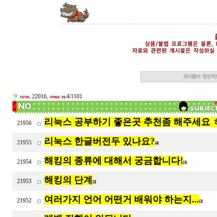
22016,
4/1101
리눅스 공부하기 좋은곳 추천좀 해주세요 
21956
리눅스 한글버전두 있나요?
21955
[4]
해킹의 종류에 대해서 궁금합니다!
21954
[3]
해킹의 단계
21953
[2]
여러가지 언어 어떤거 배워야 하는지...
21952
[2]