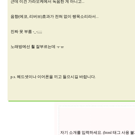
근데 이건 가라오케에서 녹음한 게 아니고...
음향(에코, 리버브)효과가 전혀 없이 쌩목소리라서...
진짜 못 부름 -_-;;;;
노래방에선 훨 잘부르는데 ㅜㅠ
p.s. 헤드셋이나 이어폰을 끼고 들으시길 바랍니다.