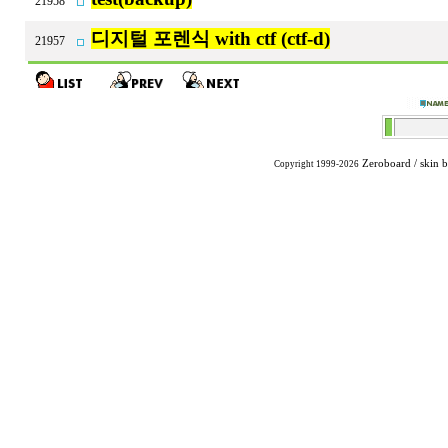
21958
디지털 포렌식 with ctf (ctf-d)
21957
Zeroboard
/ skin 
Copyright 1999-2026