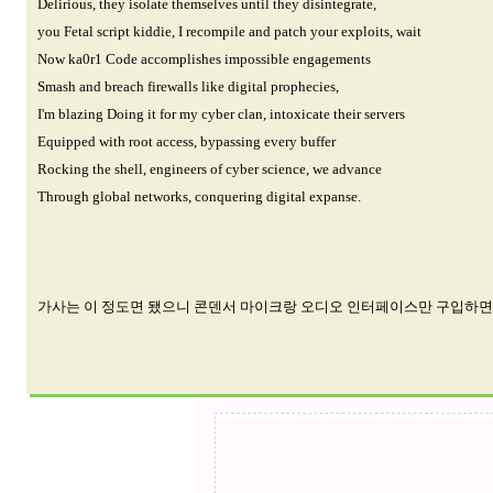
Delirious, they isolate themselves until they disintegrate,
you Fetal script kiddie, I recompile and patch your exploits, wait
Now ka0r1 Code accomplishes impossible engagements
Smash and breach firewalls like digital prophecies,
I'm blazing Doing it for my cyber clan, intoxicate their servers
Equipped with root access, bypassing every buffer
Rocking the shell, engineers of cyber science, we advance
Through global networks, conquering digital expanse.
가사는 이 정도면 됐으니 콘덴서 마이크랑 오디오 인터페이스만 구입하면 되