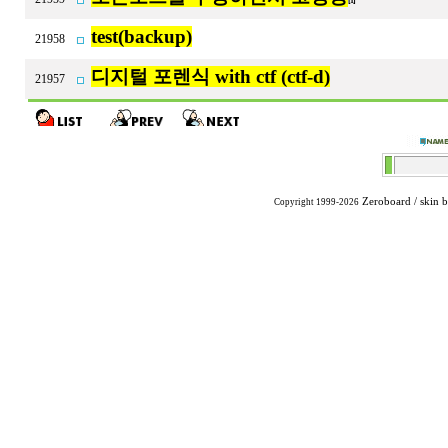
[1]
test(backup)
21958
디지털 포렌식 with ctf (ctf-d)
21957
Zeroboard
/ skin 
Copyright 1999-2026