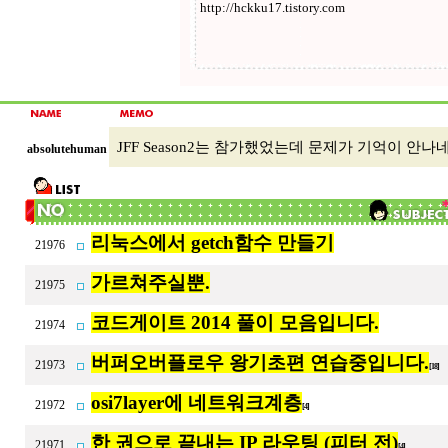
JFF Season2는 참가했었는데 문제가 기억이 안나
absolutehuman
리눅스에서 getch함수 만들기
21976
가르쳐주실뿐.
21975
코드게이트 2014 풀이 모음입니다.
21974
버퍼오버플로우 왕기초편 연습중입니다.
21973
[18]
osi7layer에 네트워크계층
21972
[4]
한 권으로 끝내는 IP 라우팅 (피터 전)
21971
[4]