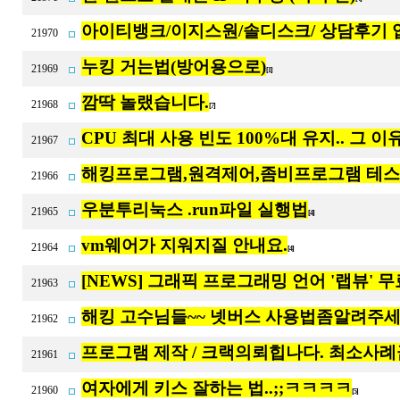
아이티뱅크/이지스원/솔디스크/ 상담후기
21970
누킹 거는법(방어용으로)
21969
[1]
깜딱 놀랬습니다.
21968
[7]
CPU 최대 사용 빈도 100%대 유지.. 그 이
21967
해킹프로그램,원격제어,좀비프로그램 테
21966
우분투리눅스 .run파일 실행법
21965
[4]
vm웨어가 지워지질 안내요.
21964
[4]
[NEWS] 그래픽 프로그래밍 언어 '랩뷰' 
21963
해킹 고수님들~~ 넷버스 사용법좀알려주
21962
프로그램 제작 / 크랙의뢰힙나다. 최소사례금 
21961
여자에게 키스 잘하는 법..;;ㅋㅋㅋㅋ
21960
[5]