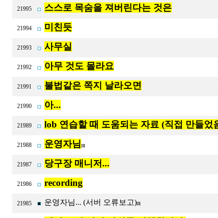
스스로 목숨을 져버린다는 것은
21995
미친듯
21994
사무실
21993
아무 것도 몰라요
21992
불법같은 쪽지 날라오면
21991
아...
21990
lob 연습할 때 도움되는 자료 (직접 만들었
21989
운영자님
21988
[1]
당구장 매니저...
21987
recording
21986
운영자님... (서버 오류보고)
21985
[1]