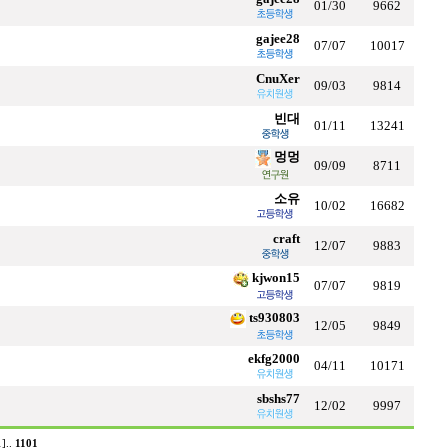
01/30
9662
gajee28
07/07
10017
CnuXer
09/03
9814
빈대
01/11
13241
멍멍
09/09
8711
소유
10/02
16682
craft
12/07
9883
kjwon15
07/07
9819
ts930803
12/05
9849
ekfg2000
04/11
10171
sbshs77
12/02
9997
1]
..
1101