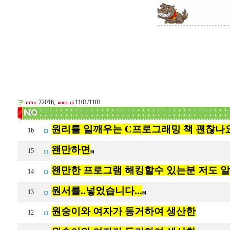
22016,
1101/1101
원리를 일깨우는 C프로그래밍 책 괜찮나요
16
왠만하면
15
[6]
왠만한 프로그램 해킹할수 있는분 저도 
14
원서를..넣었습니다...
13
[6]
원숭이와 여자가 동거하여 생산한
12