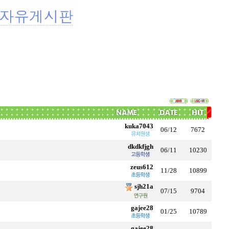
kuka7043
06/12
7672
dkdkfjgh
06/11
10230
zeus612
11/28
10899
sjh21a
07/15
9704
gajee28
01/25
10789
gajee28