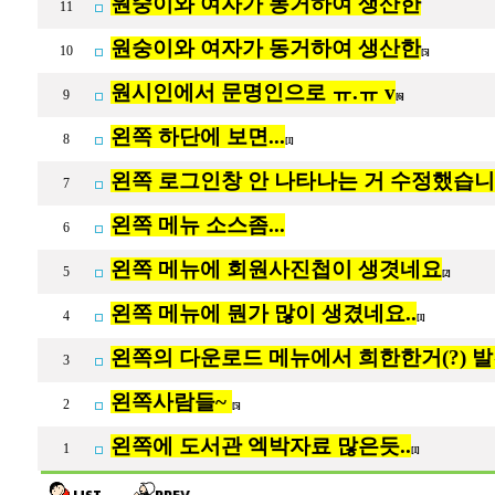
원숭이와 여자가 동거하여 생산한
11
원숭이와 여자가 동거하여 생산한
10
[5]
원시인에서 문명인으로 ㅠ.ㅠ v
9
[6]
왼쪽 하단에 보면...
8
[1]
왼쪽 로그인창 안 나타나는 거 수정했습
7
왼쪽 메뉴 소스좀...
6
왼쪽 메뉴에 회원사진첩이 생겻네요
5
[2]
왼쪽 메뉴에 뭔가 많이 생겼네요..
4
[1]
왼쪽의 다운로드 메뉴에서 희한한거(?) 
3
왼쪽사람들~
2
[5]
왼쪽에 도서관 엑박자료 많은듯..
1
[1]