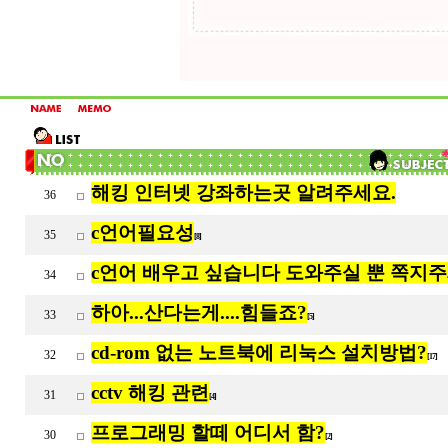
해킹 인터넷 강좌하는곳 알려주세요.
36
c언어필요성
35
[8]
c언어 배우고 싶습니다 도와주실 뿐 쪽지
34
하아...산다는게....힘들죠?
33
[5]
cd-rom 없는 노트북에 리눅스 설치방법?
32
[17]
cctv 해킹 관련
31
[4]
프로그래밍 할떼 어디서 함?
30
[2]