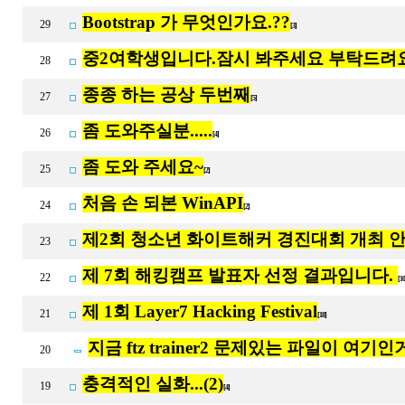
Bootstrap 가 무엇인가요.??
29
[3]
중2여학생입니다.잠시 봐주세요 부탁드려
28
종종 하는 공상 두번째
27
[5]
좀 도와주실분.....
26
[4]
좀 도와 주세요~
25
[2]
처음 손 되본 WinAPI
24
[2]
제2회 청소년 화이트해커 경진대회 개최 안
23
제 7회 해킹캠프 발표자 선정 결과입니다.
22
[1
제 1회 Layer7 Hacking Festival
21
[18]
지금 ftz trainer2 문제있는 파일이 여기
20
충격적인 실화...(2)
19
[4]