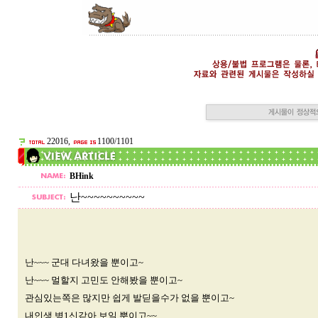
22016,
1100/1101
BHink
난~~~~~~~~~~
난~~~ 군대 다녀왔을 뿐이고~
난~~~ 멀할지 고민도 안해봤을 뿐이고~
관심있는쪽은 많지만 쉽게 발딛을수가 없을 뿐이고~
내인생 병1신같아 보일 뿐이고~~