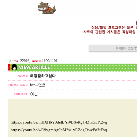
22016,
1100/1101
해킹잘하고싶다
http://없음
아...
https://youtu.be/mHXH6Y0deIk?si=BX-KgT4ZmG3Pt2vg
https://youtu.be/wR9vgmAg9bM?si=yRZqgTiwePo3tFhq