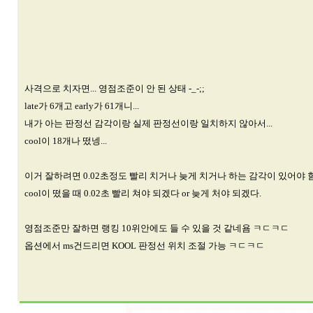
사격으로 치자면... 영점조준이 안 된 상태 -_-;;
late가 6개고 early가 61개니...
내가 아는 판정선 감각이랑 실제 판정선이랑 일치하지 않아서...
cool이 18개나 떴넹...
이거 잘하려면 0.02초정도 빨리 치거나 늦게 치거나 하는 감각이 있어야 함.
cool이 떴을 때 0.02초 빨리 쳐야 되겠다 or 늦게 처야 되겠다.
영점조준만 잘하면 랭킹 10위안에도 들 수 있을 것 같네욤 ㅋㄷㅋㄷ
옵션에서 ms건드리면 KOOL 판정선 위치 조절 가능 ㅋㄷㅋㄷ