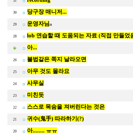
31
당구장 매니저...
30
운영자님
29
[1]
lob 연습할 때 도움되는 자료 (직접 만들었
28
아...
불법같은 쪽지 날라오면
26
아무 것도 몰라요
25
사무실
24
미친듯
23
스스로 목숨을 져버린다는 것은
22
귀수(鬼手) 따라하기(?)
21
아........ ㅠㅠ
20