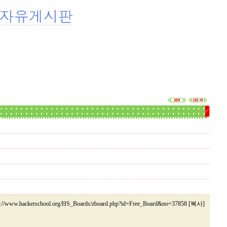
p://www.hackerschool.org/HS_Boards/zboard.php?id=Free_Board&no=37858 [복사]