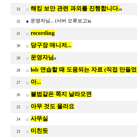
해킹 보안 관련 과외를 진행합니다.
33
[1]
운영자님... (서버 오류보고)
32
[1]
recording
31
당구장 매니저...
30
운영자님
29
[1]
lob 연습할 때 도움되는 자료 (직접 만들었
28
아...
27
불법같은 쪽지 날라오면
26
아무 것도 몰라요
25
사무실
24
미친듯
23