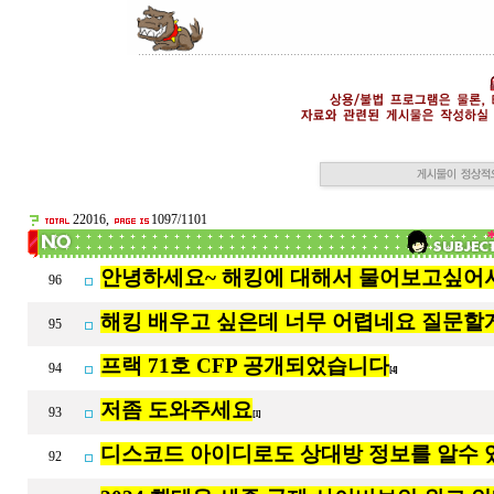
22016,
1097/1101
안녕하세요~ 해킹에 대해서 물어보고싶어서
96
해킹 배우고 싶은데 너무 어렵네요 질문할
95
프랙 71호 CFP 공개되었습니다
94
[4]
저좀 도와주세요
93
[1]
디스코드 아이디로도 상대방 정보를 알수 
92