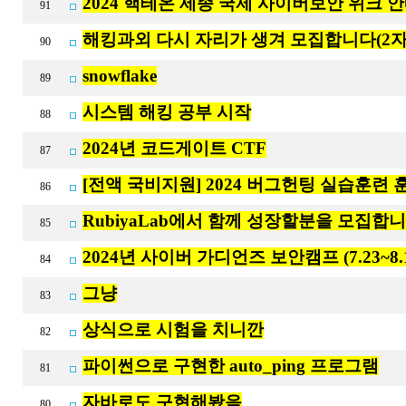
2024 핵테온 세종 국제 사이버보안 위크 
91
해킹과외 다시 자리가 생겨 모집합니다(2자리
90
snowflake
89
시스템 해킹 공부 시작
88
2024년 코드게이트 CTF
87
[전액 국비지원] 2024 버그헌팅 실습훈련 
86
RubiyaLab에서 함께 성장할분을 모집합니
85
2024년 사이버 가디언즈 보안캠프 (7.23~8.
84
그냥
83
상식으로 시험을 치니깐
82
파이썬으로 구현한 auto_ping 프로그램
81
자바로도 구현해봤음
80